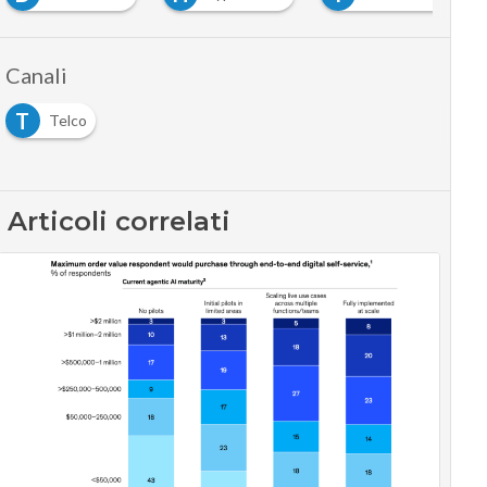
Canali
T
Telco
Articoli correlati