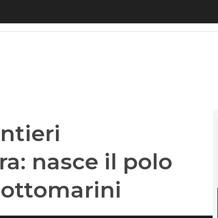
eri acquisiscono Xtera: nasce il polo globale dei c
ntieri
a: nasce il polo
sottomarini