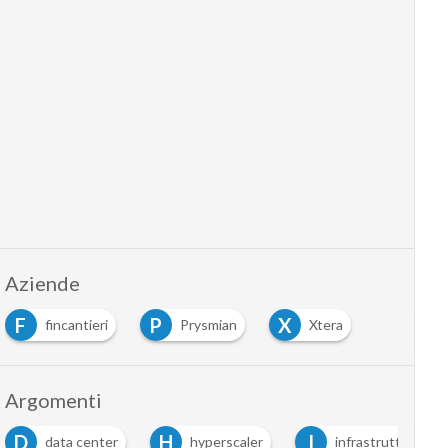
Aziende
F
P
X
fincantieri
Prysmian
Xtera
Argomenti
D
H
I
data center
hyperscaler
infrastrutture Tlc