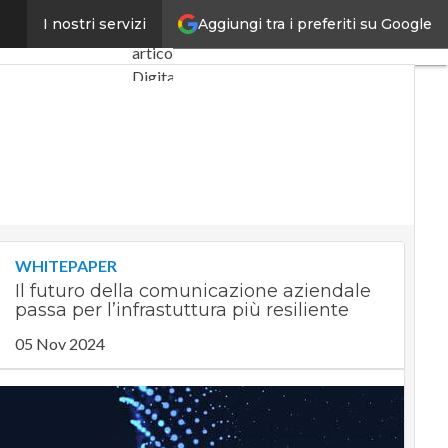
Aggiungi tra i preferiti su Google
avi sottomarini
I nostri servizi
Ultimi
articoli
Digital
Economy
Telco
Industria
4.0
SpacEconomy
PA
Digitale
WHITEPAPER
Green
Il futuro della comunicazione aziendale
economy
passa per l’infrastuttura più resiliente
Intelligenza
artificiale
05 Nov 2024
Videointerviste
Le
Guide di
CorCom