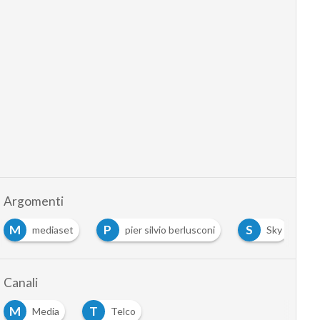
Argomenti
M
P
S
mediaset
pier silvio berlusconi
Sky
Canali
M
T
Media
Telco