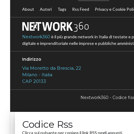
About
Autori
Tags
Rss Feed
Privacy e Cookie Poli
Nextwork360
è il più grande network in Italia di testate e 
digitale e imprenditoriale nelle imprese e pubbliche amministr
Indirizzo
Via Moretto da Brescia, 22
Milano - Italia
CAP 20133
Nextwork360 - Codice fi
Codice Rss
Clicca sul pulsante per copiare il link RSS negli appunti.