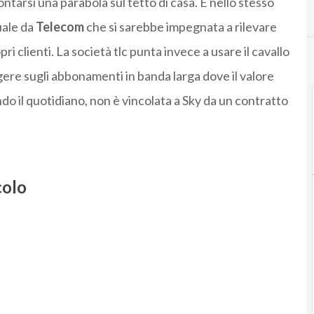
ntarsi una parabola sul tetto di casa. E nello stesso
uale da
Telecom
che si sarebbe impegnata a rilevare
i clienti. La società tlc punta invece a usare il cavallo
gere sugli abbonamenti in banda larga dove il valore
ndo il quotidiano, non è vincolata a Sky da un contratto
colo