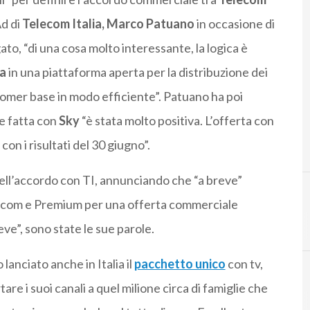
Ad di
Telecom Italia, Marco Patuano
in occasione di
ato, “di una cosa molto interessante, la logica è
ia
in una piattaforma aperta per la distribuzione dei
omer base in modo efficiente”. Patuano ha poi
e fatta con
Sky
“è stata molto positiva. L’offerta con
on i risultati del 30 giugno”.
ell’accordo con TI, annunciando che “a breve”
lecom e Premium per una offerta commerciale
M
marco patuano
ve”, sono state le sue parole.
lanciato anche in Italia il
pacchetto unico
con tv,
are i suoi canali a quel milione circa di famiglie che