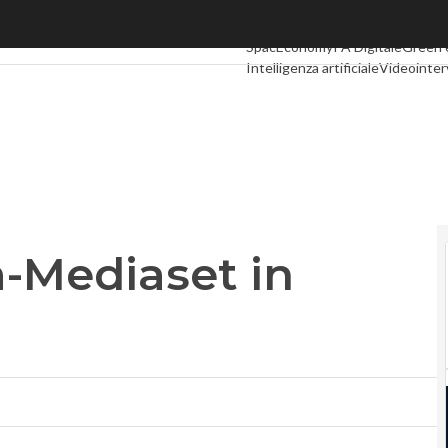
diaset in dirittura d’arrivo
Ultimi articoli
Digital Economy
Tel
SpacEconomy
PA Digitale
Green
Intelligenza artificiale
Videointer
Podcast
Privacy
-Mediaset in