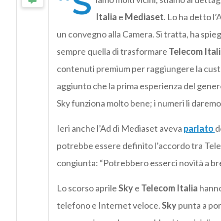
“S
Italia
e
Mediaset
. Lo ha detto l’
un convegno alla Camera. Si tratta, ha spieg
sempre quella di trasformare
Telecom Ital
contenuti premium per raggiungere la cust
aggiunto che la prima esperienza del gener
Sky funziona molto bene; i numeri li daremo c
Ieri anche l’Ad di Mediaset aveva
parlato
d
potrebbe essere definito l’accordo tra Te
congiunta: “Potrebbero esserci novità a bre
Lo scorso aprile
Sky
e
Telecom Italia
hanno 
telefono e Internet veloce.
Sky
punta a port