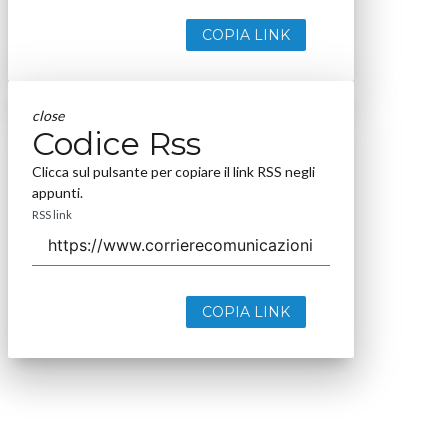
COPIA LINK
close
Codice Rss
Clicca sul pulsante per copiare il link RSS negli
appunti.
RSS link
COPIA LINK