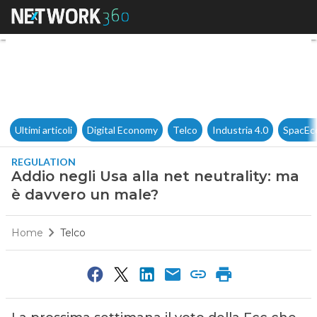
Addio negli Usa alla net neut
Ultimi articoli
Digital Economy
Telco
Industria 4.0
SpacEc
REGULATION
Addio negli Usa alla net neutrality: ma
è davvero un male?
Home
Telco