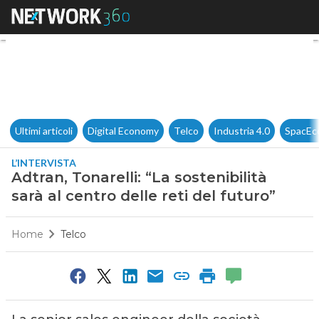
Adtran, Tonarelli: “La sostenibi
Ultimi articoli
Digital Economy
Telco
Industria 4.0
SpacEc
L’INTERVISTA
Adtran, Tonarelli: “La sostenibilità
sarà al centro delle reti del futuro”
Home
Telco