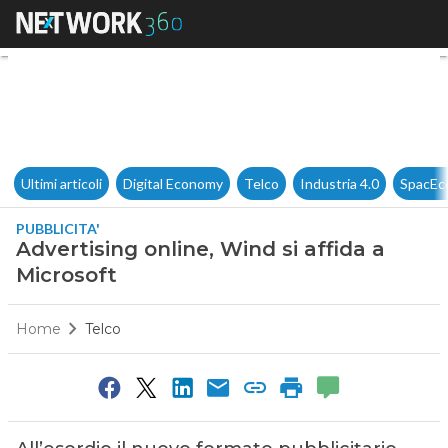
Advertising online, Wind si af
Ultimi articoli
Digital Economy
Telco
Industria 4.0
SpacEc
PUBBLICITA'
Advertising online, Wind si affida a
Microsoft
Home
Telco