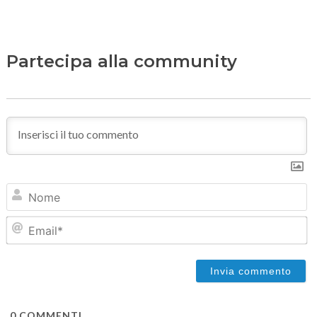
Partecipa alla community
N
Em
0
COMMENTI