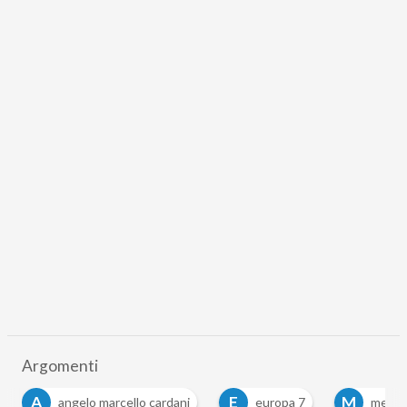
Argomenti
E
M
P
europa 7
mediaset
par condicio