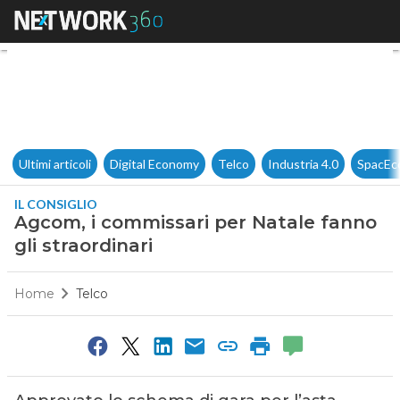
Agcom, i commissari per Natal
Ultimi articoli
Digital Economy
Telco
Industria 4.0
SpacEc
IL CONSIGLIO
Agcom, i commissari per Natale fanno
gli straordinari
Home
Telco