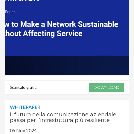
Scaricalo gratis!
DOWNLOAD
WHITEPAPER
Il futuro della comunicazione aziendale
passa per l’infrastuttura più resiliente
05 Nov 2024