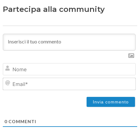
Partecipa alla community
N
Em
0
COMMENTI