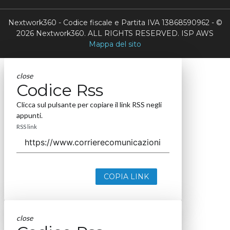
Nextwork360 - Codice fiscale e Partita IVA 13868590962 - ©
2026 Nextwork360. ALL RIGHTS RESERVED. ISP AWS
Mappa del sito
close
Codice Rss
Clicca sul pulsante per copiare il link RSS negli
appunti.
RSS link
COPIA LINK
close