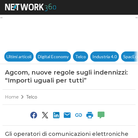
Agcom, nuove regole sugli inde
Ultimi articoli
Digital Economy
Telco
Industria 4.0
SpacEc
Agcom, nuove regole sugli indennizzi:
“Importi uguali per tutti”
Home
Telco
Gli operatori di comunicazioni elettroniche