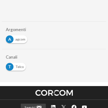
Argomenti
A
agcom
Canali
T
Telco
Seguici