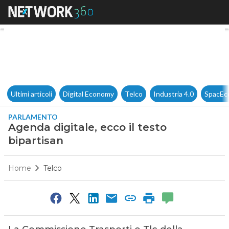
Agenda digitale, ecco il testo
Ultimi articoli
Digital Economy
Telco
Industria 4.0
SpacEc
PARLAMENTO
Agenda digitale, ecco il testo
bipartisan
Home
Telco