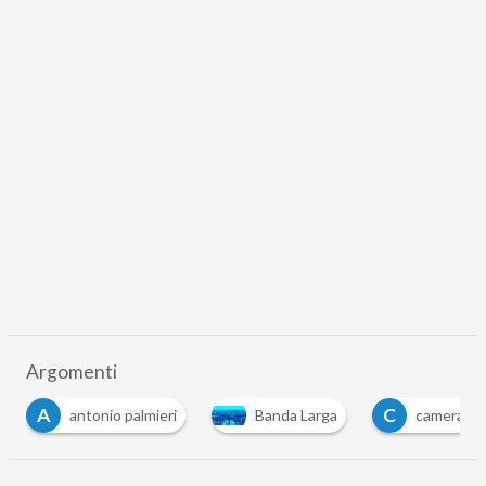
Argomenti
C
P
Banda Larga
camera
paolo gentiloni
…