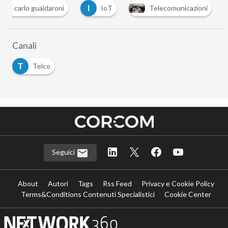
C
I
carlo gualdaroni
IoT
Telecomunicazioni
Canali
T
Telco
Seguici
About
Autori
Tags
Rss Feed
Privacy e Cookie Policy
Terms&Conditions Contenuti Specialistici
Cookie Center