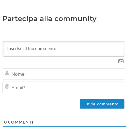
Partecipa alla community
N
Em
0
COMMENTI