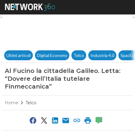
Al Fucino la cittadella Galileo
Ultimi articoli
Digital Economy
Telco
Industria 4.0
SpacEc
Al Fucino la cittadella Galileo. Letta:
“Dovere dell’Italia tutelare
Finmeccanica”
Home
Telco