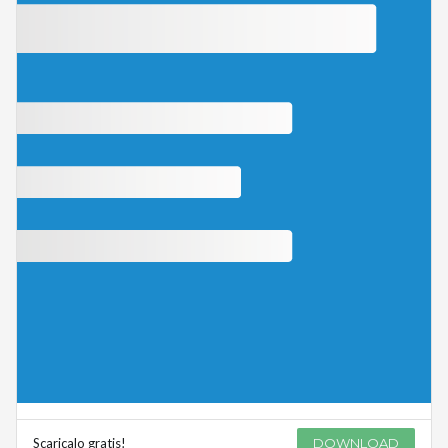
Scaricalo gratis!
DOWNLOAD