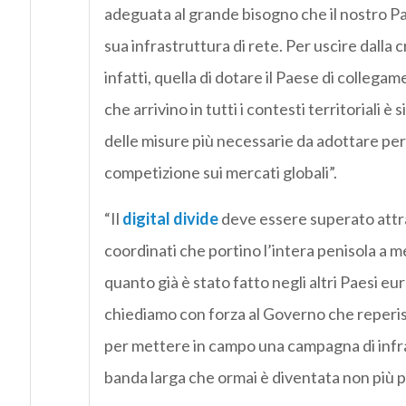
adeguata al grande bisogno che il nostro P
sua infrastruttura di rete. Per uscire dalla 
infatti, quella di dotare il Paese di collegam
che arrivino in tutti i contesti territoriali 
delle misure più necessarie da adottare per 
competizione sui mercati globali”.
“Il
digital divide
deve essere superato attr
coordinati che portino l’intera penisola a m
quanto già è stato fatto negli altri Paesi eu
chiediamo con forza al Governo che reperis
per mettere in campo una campagna di infra
banda larga che ormai è diventata non più p