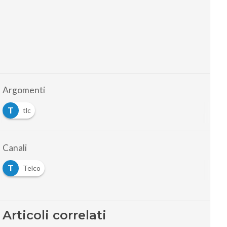
Argomenti
T
tlc
Canali
T
Telco
Articoli correlati