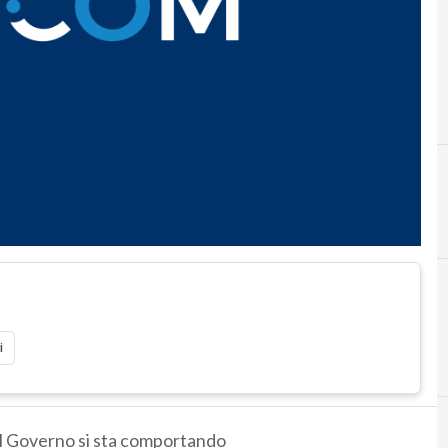
i
il Governo si sta comportando