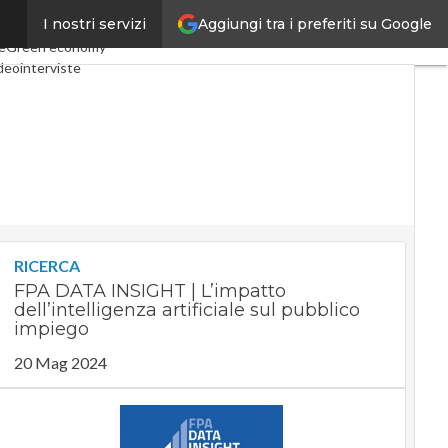
Aggiungi tra i preferiti su Google
I nostri servizi
onomy
Telco
Industria 4.0
e
Green economy
deointerviste
cast
Privacy
RICERCA
FPA DATA INSIGHT | L’impatto
dell’intelligenza artificiale sul pubblico
impiego
20 Mag 2024