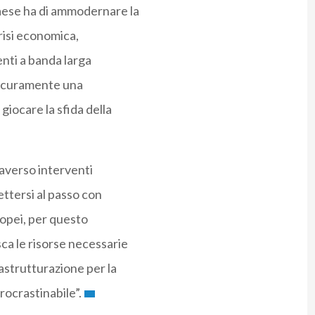
aese ha di ammodernare la
crisi economica,
enti a banda larga
è sicuramente una
giocare la sfida della
averso interventi
ettersi al passo con
ropei, per questo
ca le risorse necessarie
strutturazione per la
rocrastinabile”.