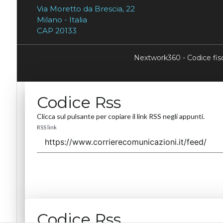
Via Moretto da Brescia, 22
Milano - Italia
CAP 20133
Nextwork360 - Codice fi
Codice Rss
Clicca sul pulsante per copiare il link RSS negli appunti.
RSS link
Codice Rss