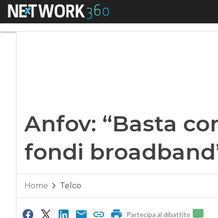
Menu
Anfov: “Basta con i
Anfov: “Basta con 
fondi broadband
Home
Telco
Partecipa al dibattito