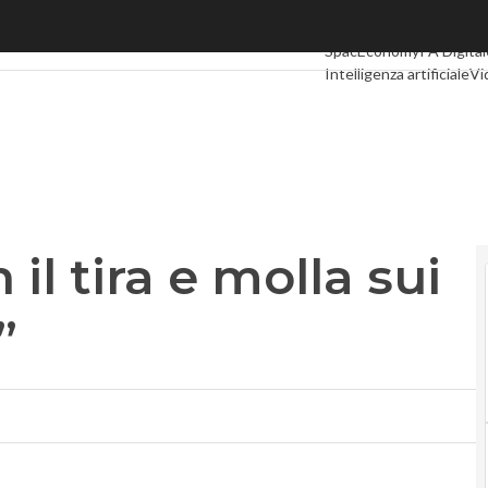
l tira e molla sui fondi broadband”
Ultimi articoli
Digital Ec
SpacEconomy
PA Digital
Intelligenza artificiale
Vi
Le Guide di CorCom
Pod
il tira e molla sui
”