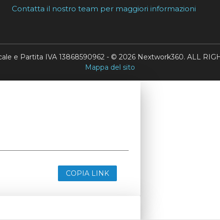
Contatta il nostro team per maggiori informazioni
scale e Partita IVA 13868590962 - © 2026 Nextwork360. ALL 
Mappa del sito
COPIA LINK