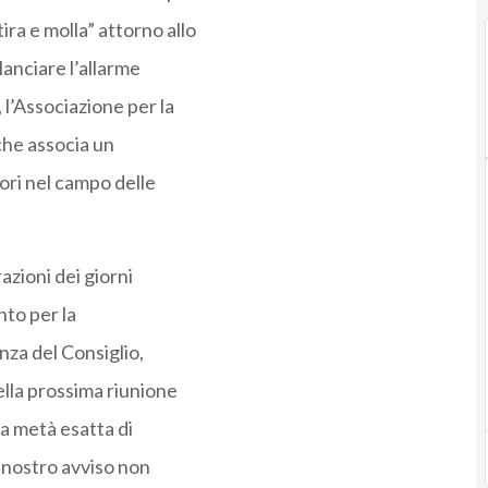
ira e molla” attorno allo
lanciare l’allarme
l’Associazione per la
che associa un
ori nel campo delle
azioni dei giorni
nto per la
nza del Consiglio,
lla prossima riunione
la metà esatta di
 nostro avviso non