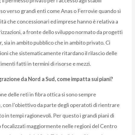
l permesso privato per l’accesso agli stabili
sso verso grandi enti come Anas o Ferrovie quando si
sità che concessionari ed imprese hanno è relativa a
torizzazioni, a fronte dello sviluppo normato da progetti
rr, sia in ambito pubblico che in ambito privato. Ci
oni che sistematicamente ritardano il rilascio delle
menti fatti in termini di risorse e mezzi.
azione da Nord a Sud, come impatta sui piani?
one delle reti in fibra ottica si sono sempre
, con l’obiettivo da parte degli operatoti di rientrare
n tempi ragionevoli. Per questo i grandi piani di
 focalizzati maggiormente nelle regioni del Centro