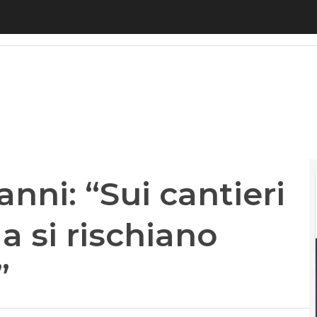
ni: “Sui cantieri a banda ultralarga si rischiano reg
anni: “Sui cantieri
a si rischiano
”