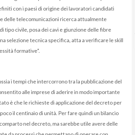
initi con i paesi di origine dei lavoratori candidati
tore delle telecomunicazioni ricerca attualmente
i tipo civile, posa dei cavi e giunzione delle fibre
a selezione tecnica specifica, atta a verificare le skill
essità formative”.
ossia i tempi che intercorrono tra la pubblicazione del
onsentito alle imprese di aderire in modo importante
tato è che le richieste di applicazione del decreto per
poco il centinaio di unità. Per fare quindi un bilancio
 comparto nel decreto, ma sarebbe utile avere delle
tate da processi che permettano di operare con