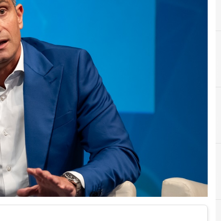
#
#telco4ita