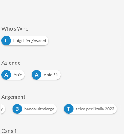
Who's Who
L
Luigi Piergiovanni
Aziende
A
A
Anie
Anie Sit
Argomenti
B
T
ly
banda ultralarga
telco per l'italia 2023
Canali