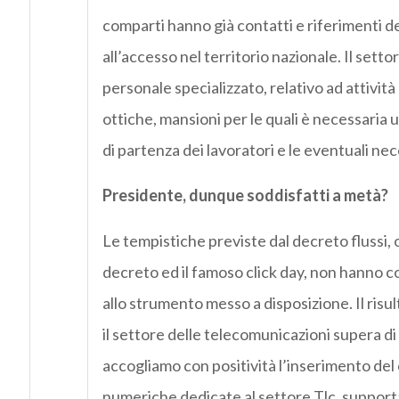
comparti hanno già contatti e riferimenti def
all’accesso nel territorio nazionale. Il set
personale specializzato, relativo ad attività d
ottiche, mansioni per le quali è necessaria un
di partenza dei lavoratori e le eventuali nec
Presidente, dunque soddisfatti a metà?
Le tempistiche previste dal decreto flussi, 
decreto ed il famoso click day, non hanno c
allo strumento messo a disposizione. Il risul
il settore delle telecomunicazioni supera di 
accogliamo con positività l’inserimento del
numeriche dedicate al settore Tlc, suppor