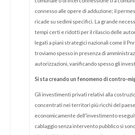
comunale o di interconnessione tra comuni; i
connesso alle opere di adduzione; il perme
ricade su sedimi specifici. La grande neces
tempi certi e ridotti per il rilascio delle au
legati a piani strategici nazionali come il Pn
troviamo spesso in presenza di amministrazi
autorizzazioni, vanificando spesso gli investi
Si sta creando
un
fenomeno di contro-migr
Gli investimenti privati relativi alla costruzi
concentrati nei territori più ricchi del paese
economicamente dell’investimento eseguito i
cablaggio senza intervento pubblico si sono