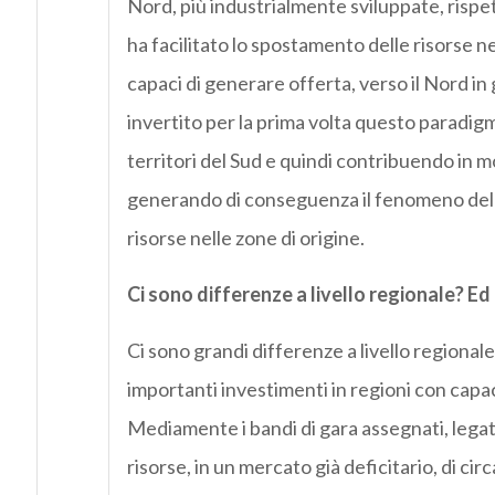
Nord, più industrialmente sviluppate, rispett
ha facilitato lo spostamento delle risorse ne
capaci di generare offerta, verso il Nord i
invertito per la prima volta questo paradi
territori del Sud e quindi contribuendo in 
generando di conseguenza il fenomeno dell
risorse nelle zone di origine.
Ci sono differenze a livello regionale? Ed 
Ci sono grandi differenze a livello regional
importanti investimenti in regioni con capac
Mediamente i bandi di gara assegnati, legat
risorse, in un mercato già deficitario, di cir