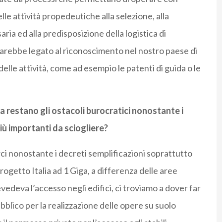
e attività propedeutiche alla selezione, alla
a ed alla predisposizione della logistica di
arebbe legato al riconoscimento nel nostro paese di
delle attività, come ad esempio le patenti di guida o le
a restano gli ostacoli burocratici nonostante i
più importanti da sciogliere?
rci nonostante i decreti semplificazioni soprattutto
rogetto Italia ad 1 Giga, a differenza delle aree
vedeva l’accesso negli edifici, ci troviamo a dover far
bblico per la realizzazione delle opere su suolo