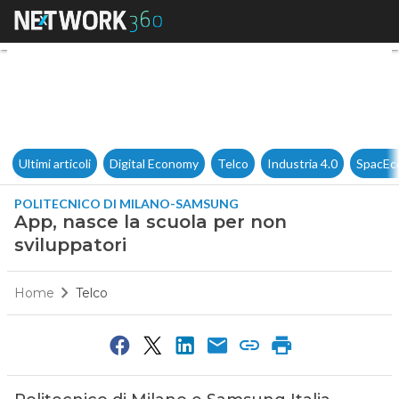
App, nasce la scuola per non 
Ultimi articoli
Digital Economy
Telco
Industria 4.0
SpacEc
POLITECNICO DI MILANO-SAMSUNG
App, nasce la scuola per non
sviluppatori
Home
Telco