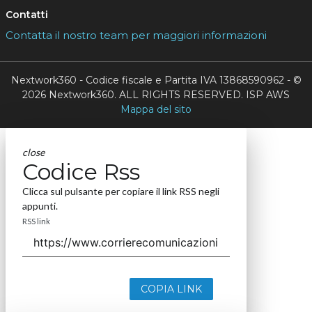
Contatti
Contatta il nostro team per maggiori informazioni
Nextwork360 - Codice fiscale e Partita IVA 13868590962 - ©
2026 Nextwork360. ALL RIGHTS RESERVED. ISP AWS
Mappa del sito
close
Codice Rss
Clicca sul pulsante per copiare il link RSS negli
appunti.
RSS link
COPIA LINK