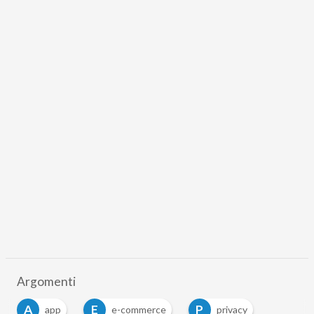
Argomenti
A
E
P
app
e-commerce
privacy