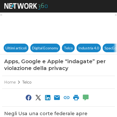
Apps, Google e Apple “indagat
Ultimi articoli
Digital Economy
Telco
Industria 4.0
SpacEc
Apps, Google e Apple “indagate” per
violazione della privacy
Home
Telco
Negli Usa una corte federale apre