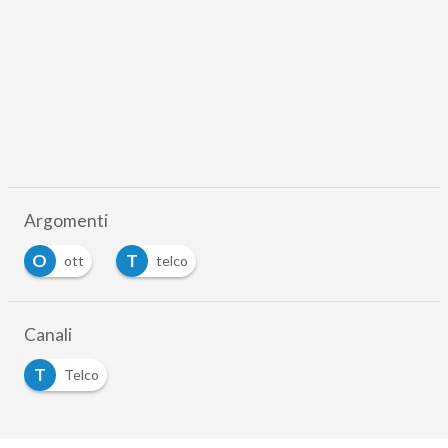
Argomenti
O
T
ott
telco
Canali
T
Telco