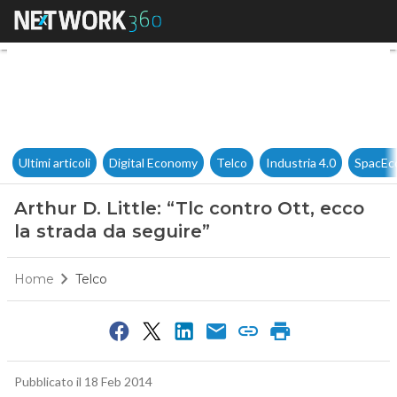
Arthur D. Little: “Tlc contro Ot
Ultimi articoli
Digital Economy
Telco
Industria 4.0
SpacEc
Arthur D. Little: “Tlc contro Ott, ecco
la strada da seguire”
Home
Telco
Pubblicato il 18 Feb 2014