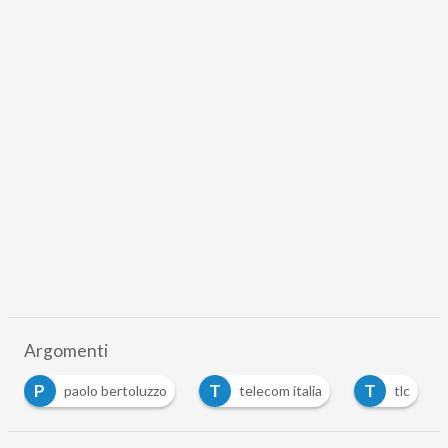
Argomenti
T
T
V
luzzo
telecom italia
tlc
Vodafone