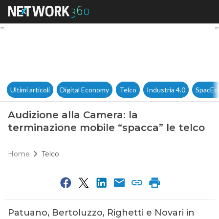
Audizione alla Camera: la ter
Ultimi articoli
Digital Economy
Telco
Industria 4.0
SpacEc
Audizione alla Camera: la
terminazione mobile “spacca” le telco
Home
Telco
Patuano, Bertoluzzo, Righetti e Novari in