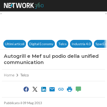
Autogrill e Mef sul podio del
Ultimi articoli
Digital Economy
Telco
Industria 4.0
SpacEc
Autogrill e Mef sul podio della unified
communication
Home
Telco
Pubblicato il 09 Mag 2013