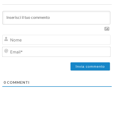
N
Em
0
COMMENTI