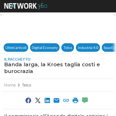
Banda larga, la Kroes taglia c
Ultimi articoli
Digital Economy
Telco
Industria 4.0
SpacEc
IL PACCHETTO
Banda larga, la Kroes taglia costi e
burocrazia
Home
Telco