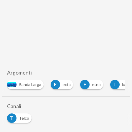
Argomenti
E
E
L
N
ecta
etno
luigi gambardella
n
Canali
T
Telco