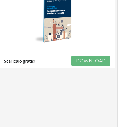
Scaricalo gratis!
DOWNLOAD