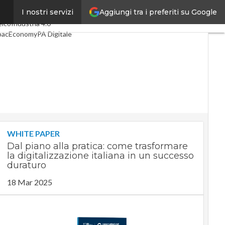
Aggiungi tra i preferiti su Google
I nostri servizi
timi articoli
Digital Economy
elco
Industria 4.0
pacEconomy
PA Digitale
reen economy
telligenza artificiale
ideointerviste
e Guide di CorCom
Podcast
ivacy
WHITE PAPER
Dal piano alla pratica: come trasformare
la digitalizzazione italiana in un successo
duraturo
18 Mar 2025