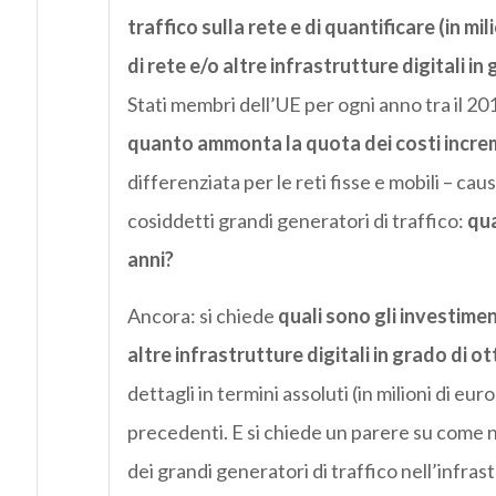
traffico sulla rete e di quantificare (in mil
di rete e/o altre infrastrutture digitali in 
Stati membri dell’UE per ogni anno tra il 20
quanto ammonta la quota dei costi increm
differenziata per le reti fisse e mobili – cau
cosiddetti grandi generatori di traffico:
qua
anni?
Ancora: si chiede
quali sono gli investiment
altre infrastrutture digitali in grado di ot
dettagli in termini assoluti (in milioni di eu
precedenti. E si chiede un parere su come ne
dei grandi generatori di traffico nell’infras