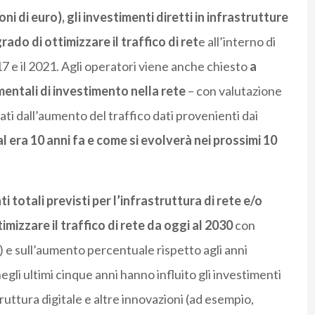
ioni di euro), gli investimenti diretti in infrastrutture
grado di ottimizzare il traffico di ret
e all’interno di
17 e il 2021. Agli operatori viene anche chiesto
a
entali di investimento nella rete
– con valutazione
sati dall’aumento del traffico dati provenienti dai
l era 10 anni fa e come si evolverà nei prossimi 10
i totali previsti per l’infrastruttura di rete e/o
timizzare il traffico di rete da oggi al 2030
con
ro) e sull’aumento percentuale rispetto agli anni
gli ultimi cinque anni hanno influito gli investimenti
truttura digitale e altre innovazioni (ad esempio,