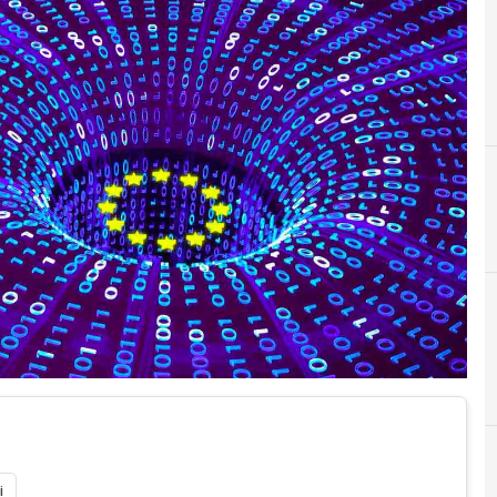
B
B
Banda Ultralarga
i