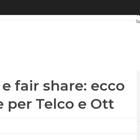
fair share: ecco il questionario Ue per Telco e Ott
Ul
T
S
G
In
V
L
Pr
e fair share: ecco
e per Telco e Ott