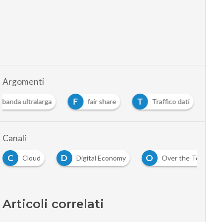
Argomenti
F
T
banda ultralarga
fair share
Traffico dati
Canali
C
D
O
Cloud
Digital Economy
Over the Top
Articoli correlati