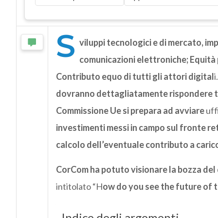
S
viluppi tecnologici e di mercato, impa
comunicazioni elettroniche; Equità 
Contributo equo di tutti gli attori digital
i
dovranno dettagliatamente rispondere tel
Commissione Ue si prepara ad avviare
uff
investimenti messi in campo sul fronte reti
calcolo dell’eventuale contributo a carico
CorCom ha potuto visionare la bozza de
intitolato “H
ow do you see the future of 
Indice degli argomenti