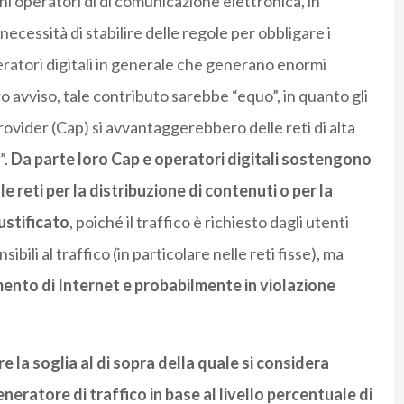
i operatori di di comunicazione elettronica, in
 necessità di stabilire delle regole per obbligare i
peratori digitali in generale che generano enormi
oro avviso, tale contributo sarebbe “equo”, in quanto gli
provider (Cap) si avvantaggerebbero delle reti di alta
”.
Da parte loro Cap e operatori digitali sostengono
 reti per la distribuzione di contenuti o per la
ustificato
, poiché il traffico è richiesto dagli utenti
bili al traffico (in particolare nelle reti fisse), ma
ento di Internet e probabilmente in violazione
e la soglia al di sopra della quale si considera
ratore di traffico in base al livello percentuale di