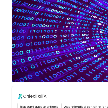
Chiedi all'AI
Riassumi questo articolo
Approfondisci con altre font