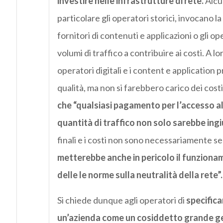
investire nelle infrastrutture di rete.
Alcun
particolare gli operatori storici, invocano la
fornitori di contenuti e applicazioni o gli o
volumi di traffico a contribuire ai costi. A l
operatori digitali e i content e application 
qualità, ma non si farebbero carico dei costi
che “qualsiasi pagamento per l’accesso alle
quantità di traffico non solo sarebbe ingi
finali e i costi non sono necessariamente sensi
metterebbe anche in pericolo il funzionam
delle le norme sulla neutralità della rete”.
Si chiede dunque agli operatori di
specificar
un’azienda come un cosiddetto grande gene