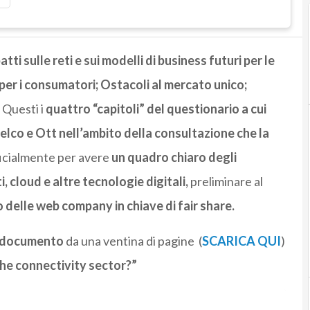
tti sulle reti e sui modelli di business futuri per le
per i consumatori; Ostacoli al mercato unico;
. Questi i
quattro “capitoli” del questionario a cui
co e Ott nell’ambito della consultazione che la
icialmente per avere
un quadro chiaro degli
, cloud e altre tecnologie digitali,
preliminare al
 delle web company in chiave di fair share.
l documento
da una ventina di pagine (
SCARICA QUI
)
the connectivity sector?”