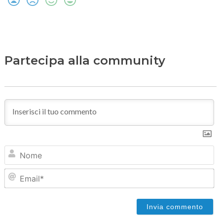
Partecipa alla community
N
Em