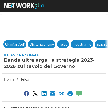
Banda ultralarga, la strategi
Ultimi articoli
Digital Economy
Telco
Industria 4.0
SpacEc
IL PIANO NAZIONALE
Banda ultralarga, la strategia 2023-
2026 sul tavolo del Governo
Home
Telco