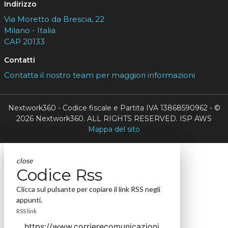
Indirizzo
Via Moretto da Brescia, 22
Milano - Italia
CAP 20133
Contatti
Contatta il nostro team per maggiori informazioni
Nextwork360 - Codice fiscale e Partita IVA 13868590962 - ©
2026 Nextwork360. ALL RIGHTS RESERVED. ISP AWS
Mappa del sito
close
Codice Rss
Clicca sul pulsante per copiare il link RSS negli
appunti.
RSS link