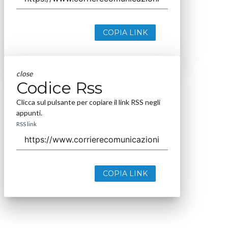
COPIA LINK
close
Codice Rss
Clicca sul pulsante per copiare il link RSS negli
appunti.
RSS link
COPIA LINK