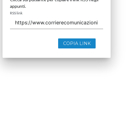
appunti.
RSS link
COPIA LINK