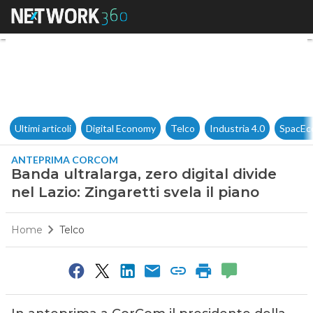
Banda ultralarga, zero digital 
Ultimi articoli
Digital Economy
Telco
Industria 4.0
SpacEc
ANTEPRIMA CORCOM
Banda ultralarga, zero digital divide
nel Lazio: Zingaretti svela il piano
Home
Telco