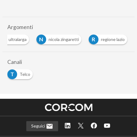
Argomenti
N
R
nda ultralarga
nicola zingaretti
regione lazio
Canali
T
Telco
Seguici