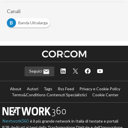
Canali
B
Banda Ultralarga
Seguici
About
Autori
Tags
Rss Feed
Privacy e Cookie Policy
Terms&Conditions Contenuti Specialistici
Cookie Center
Nextwork360
è il più grande network in Italia di testate e portali
B2B dedicati ai temi della Trasformazione Digitale e dell’Innovazione