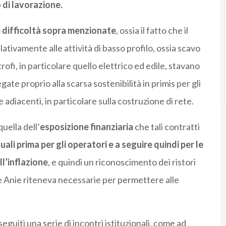
o di lavorazione.
e difficoltà sopra menzionate
, ossia il fatto che il
ativamente alle attività di basso profilo, ossia scavo
trofi, in particolare quello elettrico ed edile, stavano
ate proprio alla scarsa sostenibilità in primis per gli
re adiacenti, in particolare sulla costruzione di rete.
uella dell’
esposizione finanziaria
che tali contratti
uali prima per gli operatori e a seguire quindi per le
ll’inflazione
, e quindi un riconoscimento dei ristori
e Anie riteneva necessarie per permettere alle
eguiti una serie di incontri istituzionali, come ad