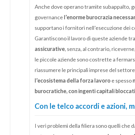
Anche dove operano tramite subappalto, ges
governance
l’enorme burocrazia necessari
supportano i fornitori nell’esecuzione dei c
Garantiscono il lavoro di queste aziende tr
assicurative
, senza, al contrario, ricever
le piccole aziende sono costrette a fermars
riassumere le principali imprese del settor
l’ecosistema della forza lavoro
e spesso
n
burocratiche, con ingenti capitali bloccati
Con le telco accordi e azioni, ma
I veri problemi della filiera sono quelli ch