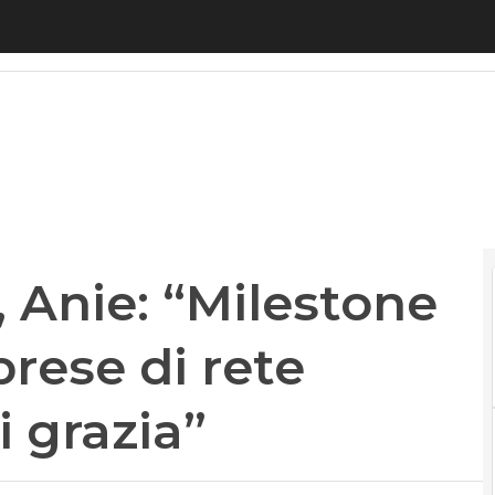
nie: “Milestone vanno riviste, imprese di rete risch
 Anie: “Milestone
prese di rete
i grazia”