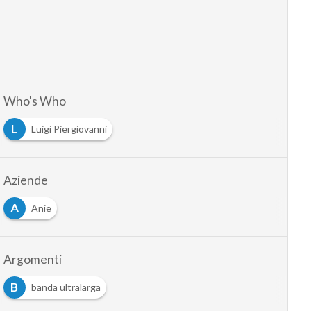
Who's Who
L
Luigi Piergiovanni
Aziende
A
Anie
Argomenti
B
banda ultralarga