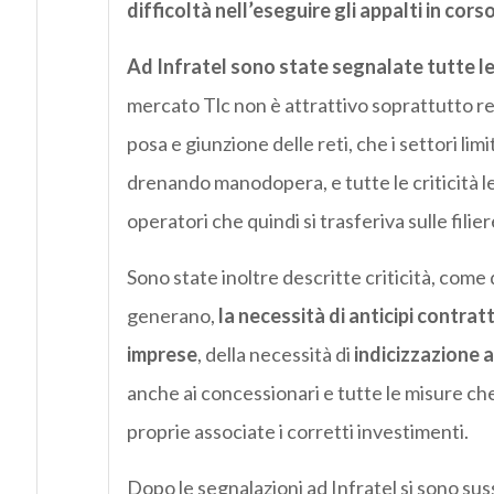
difficoltà nell’eseguire gli appalti in cors
Ad Infratel sono state segnalate tutte l
mercato Tlc non è attrattivo soprattutto rel
posa e giunzione delle reti, che i settori limi
drenando manodopera, e tutte le criticità leg
operatori che quindi si trasferiva sulle filie
Sono state inoltre descritte criticità, come q
generano,
la necessità di anticipi contratt
imprese
, della necessità di
indicizzazione a
anche ai concessionari e tutte le misure ch
proprie associate i corretti investimenti.
Dopo le segnalazioni ad Infratel si sono suss