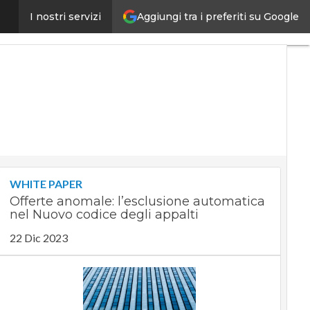
Aggiungi tra i preferiti su Google
iano colpo di grazia”
I nostri servizi
Ultimi
articoli
Digital
Economy
Telco
Industria
4.0
SpacEconomy
PA
Digitale
Green
economy
WHITE PAPER
Intelligenza
Offerte anomale: l’esclusione automatica
artificiale
nel Nuovo codice degli appalti
Videointerviste
Le
22 Dic 2023
Guide di
CorCom
Podcast
Privacy