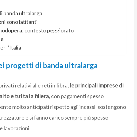
i banda ultralarga
oni sono latitanti
 manodopera: contesto peggiorato
te
r l’Italia
i progetti di banda ultralarga
vati relativi alle reti in fibra,
le principali imprese di
o e tutta la filiera,
con pagamenti spesso
mente molto anticipati rispetto agli incassi, sostengono
 attrezzature e si fanno carico sempre più spesso
le lavorazioni.