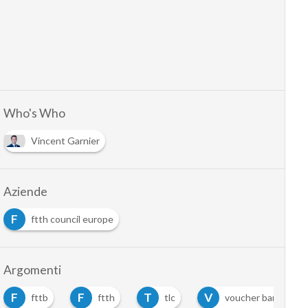
Who's Who
Vincent Garnier
Aziende
F
ftth council europe
Argomenti
F
F
T
V
fttb
ftth
tlc
voucher banda larg