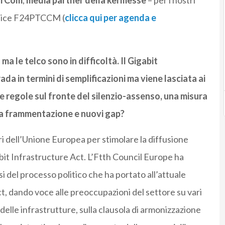
CorCom
,
media partner della kermesse
– per i nostri
dice
F24PTCCM
(
clicca qui per agenda e
a le telco sono in difficoltà. Il Gigabit
da in termini di semplificazioni ma viene lasciata ai
 le regole sul fronte del silenzio-assenso, una misura
ova frammentazione e nuovi gap?
ri dell’Unione Europea per stimolare la diffusione
abit Infrastructure Act. L’Ftth Council Europe ha
fasi del processo politico che ha portato all’attuale
, dando voce alle preoccupazioni del settore su vari
delle infrastrutture, sulla clausola di armonizzazione