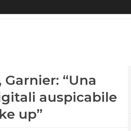
rnier: “Una legge sulle reti digitali auspicabile pe
, Garnier: “Una
igitali auspicabile
ake up”