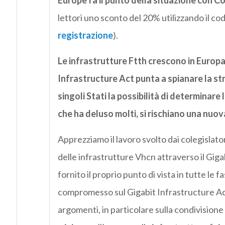
Europe fa il punto della situazione con 
lettori uno sconto del 20% utilizzando il co
registrazione
).
Le infrastrutture Ftth crescono in Europa m
Infrastructure Act punta a spianare la stra
singoli Stati la possibilità di determinare
che ha deluso molti, si rischiano una nu
Apprezziamo il lavoro svolto dai colegislato
delle infrastrutture Vhcn attraverso il Gig
fornito il proprio punto di vista in tutte le 
compromesso sul Gigabit Infrastructure Act
argomenti, in particolare sulla condivisione 