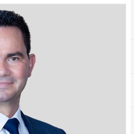
B
banda ultralarga