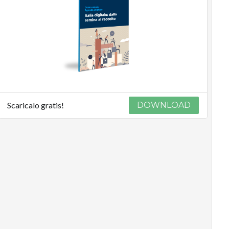
Scaricalo gratis!
DOWNLOAD