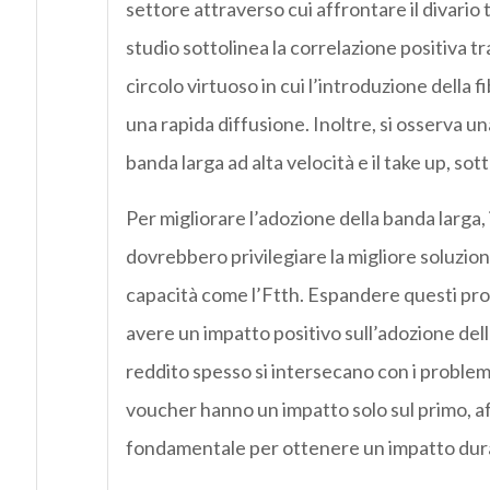
settore attraverso cui affrontare il divario tr
studio sottolinea la correlazione positiva t
circolo virtuoso in cui l’introduzione della 
una rapida diffusione. Inoltre, si osserva un
banda larga ad alta velocità e il take up, so
Per migliorare l’adozione della banda larga,
dovrebbero privilegiare la migliore soluzione 
capacità come l’Ftth. Espandere questi pro
avere un impatto positivo sull’adozione dell
reddito spesso si intersecano con i problemi
voucher hanno un impatto solo sul primo, a
fondamentale per ottenere un impatto dur