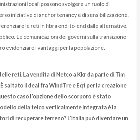
inistrazioni locali possono svolgere un ruolo di
rso iniziative di anchor tenancy e di sensibilizzazione.
renziare le reti in fibra end-to-end dalle alternative,
blico. Le comunicazioni dei governi sulla transizione
ro evidenziare i vantaggi per la popolazione,
delle reti. La vendita di Netco a Kkr da parte di Tim
 saltato il deal fra WindTre e Eqt per la creazione
questo caso l’opzione dello scorporo è stato
dello della telco verticalmente integrata è la
ori di recuperare terreno? L’Italia può diventare un