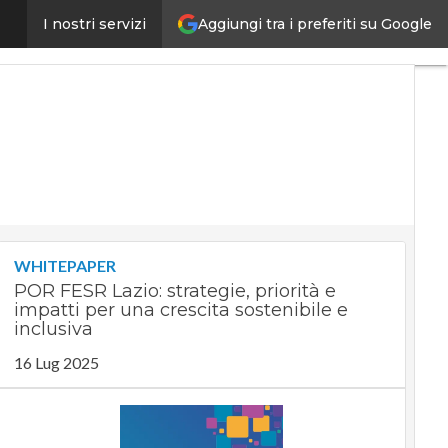
Aggiungi tra i preferiti su Google
r spingere il take up”
I nostri servizi
Ultimi
articoli
Digital
Economy
Telco
Industria
4.0
SpacEconomy
PA
Digitale
Green
economy
WHITEPAPER
Intelligenza
POR FESR Lazio: strategie, priorità e
artificiale
impatti per una crescita sostenibile e
Videointerviste
inclusiva
Le
16 Lug 2025
Guide di
CorCom
Podcast
Privacy