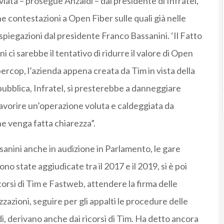
viata – prosegue Anzaldi – dal presidente di Infratel,
e contestazioni a
Open
Fiber sulle quali già nelle
spiegazioni dal presidente Franco Bassanini. ‘Il Fatto
 ci sarebbe il tentativo di ridurre il valore di
Open
bercop, l’azienda appena creata da Tim in vista della
ubblica, Infratel, si presterebbe a danneggiare
avorire un’operazione voluta e caldeggiata da
e venga fatta chiarezza”.
anini anche in audizione in Parlamento, le gare
o state aggiudicate tra il 2017 e il 2019, si è poi
orsi di Tim e Fastweb, attendere la firma delle
zazioni, seguire per gli appalti le procedure delle
i, derivano anche dai ricorsi di Tim. Ha detto ancora