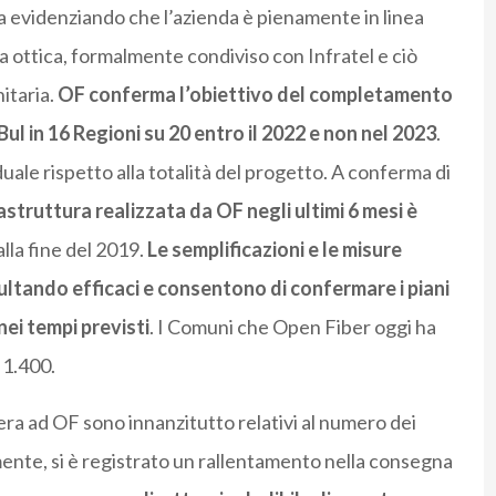
ca evidenziando che l’azienda è pienamente in linea
bra ottica, formalmente condiviso con Infratel e ciò
itaria.
OF conferma l’obiettivo del completamento
ul in 16 Regioni su 20 entro il 2022 e non nel 2023
.
duale rispetto alla totalità del progetto. A conferma di
struttura realizzata da OF negli ultimi 6 mesi è
alla fine del 2019.
Le semplificazioni e le misure
ultando efficaci e consentono di confermare i piani
ei tempi previsti
. I Comuni che Open Fiber oggi ha
 1.400.
ttera ad OF sono innanzitutto relativi al numero dei
mente, si è registrato un rallentamento nella consegna