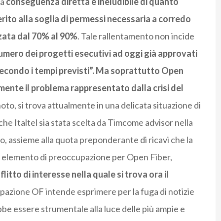
na
conseguenza diretta e ineludibile di quanto
ito alla soglia di permessi necessaria a corredo
lzata dal 70% al 90%
. Tale rallentamento non incide
numero dei progetti esecutivi ad oggi già approvati
secondo i tempi previsti”. Ma soprattutto Open
mente il problema rappresentato dalla crisi del
to, si trova attualmente in una delicata situazione di
e Italtel sia stata scelta da Timcome advisor nella
, assieme alla quota preponderante di ricavi che la
n elemento di preoccupazione per Open Fiber,
litto di interesse nella quale si trova ora il
azione OF intende esprimere per la fuga di notizie
bbe essere strumentale alla luce delle più ampie e