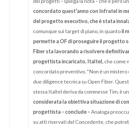
dei progetti – spiega la nota – che è però u
concordato quest’anno con Infratel in mer
del progetto esecutivo, che è stata inna
comunque sui target di piano, in quanto
il 
permette a OF di proseguire il progetto 
Fiber sta lavorando a risolvere definitiva
progettista incaricato, Italtel,
che come no
concordato preventivo. “Non è un mistero ch
due diligence tecnica su Open Fiber. Questo
stessa Italtel deriva da commesse Tim, è u
considerata la obiettiva situazione di conf
progettista – conclude –
Analoga preoccup
su atti riservati del Concedente, che potre