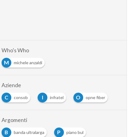
Who's Who
M
michele anzaldi
Aziende
C
I
O
consob
infratel
opne fiber
Argomenti
B
P
banda ultralarga
piano bul