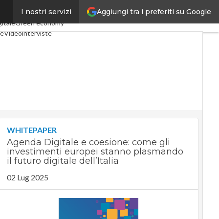
Aggiungi tra i preferiti su Google
I nostri servizi
l Economy
Telco
Industria 4.0
itale
Green economy
le
Videointerviste
Podcast
Privacy
WHITEPAPER
Agenda Digitale e coesione: come gli
investimenti europei stanno plasmando
il futuro digitale dell’Italia
02 Lug 2025