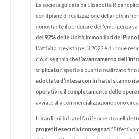
La società guidata da Elisabetta Ripa repli
con il piano di realizzazione della rete in fi
nonostante il perdurare dell’emergenza san
del 92% delle Unità Immobiliari del Piano B
L’attività prevista per il 2023 è dunque resi
ciò, si segnala che
l’avanzamento dell’infra
triplicato
rispetto a quanto realizzato fino 
adottate d’intesa con Infratel stanno ris
operativi e il completamento delle opere n
avviato alla commercializzazione sono circa
I ritardi cui Infratel fa riferimento nella le
progetti esecutivi consegnati
.”Effettiva