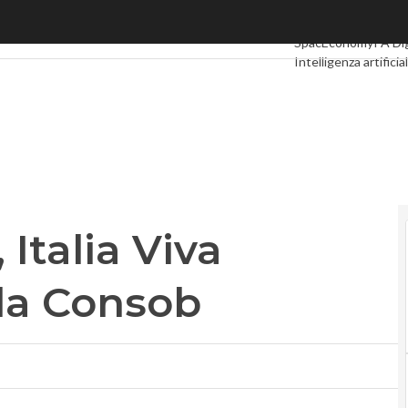
talia Viva chiama in causa la Consob
Ultimi articoli
Digita
SpacEconomy
PA Dig
Intelligenza artificia
Le Guide di CorCom
 Italia Viva
la Consob