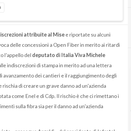
i
screzioni attribuite al Mise
e riportate su alcuni
evoca delle concessioni a
Open
Fiber in merito ai ritardi
to l’appello del
deputato di Italia Viva Michele
lle indiscrezioni di stampa in merito ad una lettera
 di avanzamento dei cantieri e il raggiungimento degli
che rischia di creare un grave danno ad un’azienda
otata come Enel e di Cdp. Il rischio è che ci rimettano i
timenti sulla fibra sia per il danno ad un’azienda