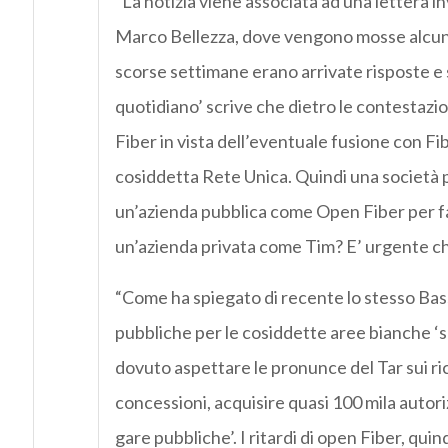
”La notizia viene associata ad una lettera in
Marco Bellezza, dove vengono mosse alcun
scorse settimane erano arrivate risposte e 
quotidiano’ scrive che dietro le contestazioni
Fiber in vista dell’eventuale fusione con Fi
cosiddetta Rete Unica. Quindi una società p
un’azienda pubblica come
Open
Fiber per f
un’azienda privata come Tim? E’ urgente ch
“Come ha spiegato di recente lo stesso Bass
pubbliche per le cosiddette aree bianche ‘son
dovuto aspettare le pronunce del Tar sui ric
concessioni, acquisire quasi 100 mila autoriz
gare pubbliche’. I ritardi di
open
Fiber, quind