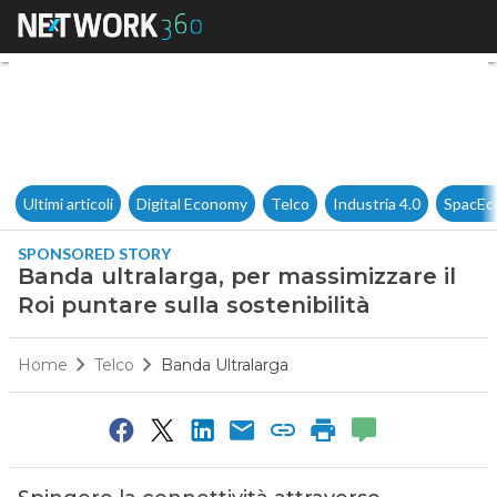
Banda ultralarga, per massimiz
Ultimi articoli
Digital Economy
Telco
Industria 4.0
SpacEc
SPONSORED STORY
Banda ultralarga, per massimizzare il
Roi puntare sulla sostenibilità
Home
Telco
Banda Ultralarga