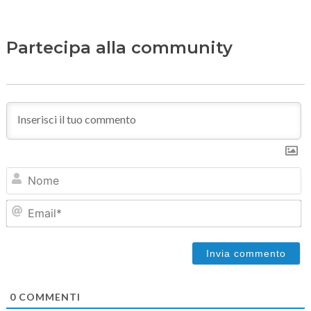
Partecipa alla community
N
Em
0
COMMENTI