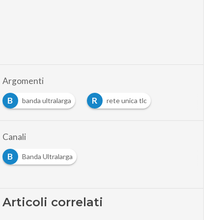
Argomenti
B
R
banda ultralarga
rete unica tlc
…
Canali
B
Banda Ultralarga
Articoli correlati