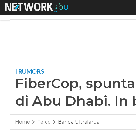
Menu
FiberCop, spunta il
I RUMORS
FiberCop, spunta
di Abu Dhabi. In b
Home
Telco
Banda Ultralarga