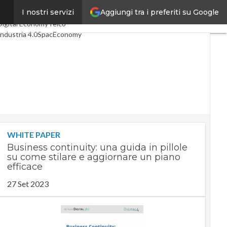
Aggiungi tra i preferiti su Google
I nostri servizi
Ultimi articoli
Digital Economy
Telco
Industria 4.0
SpacEconomy
PA Digitale
Green economy
Intelligenza artificiale
Videointerviste
Le Guide di CorCom
Podcast
Privacy
WHITE PAPER
Business continuity: una guida in pillole
su come stilare e aggiornare un piano
efficace
27 Set 2023