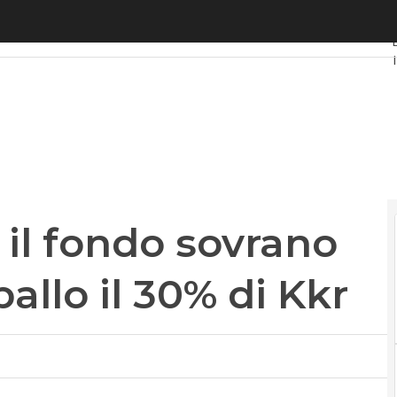
 fondo sovrano di Abu Dhabi. In ballo il 30% di Kkr
 il fondo sovrano
allo il 30% di Kkr