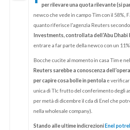
per rilevare una quota rilevante (si p
newco che vede in campo Tim con il 58%, Fa
quanto riferisce l’agenzia Reuters second
Investments, controllata dell’Abu Dhabi
entrare a far parte della newco con un 11% 
Bocche cucite al momento in casa Tim e ne
Reuters sarebbe a conoscenza dell’operaz
per capire cosa bolle in pentola
e verifica
unica di Tlc frutto del conferimento degli 
per metà di dicembre il cda di Enel che pot
nella wholesale company).
Stando alle ultime indicrezioni
Enel potre