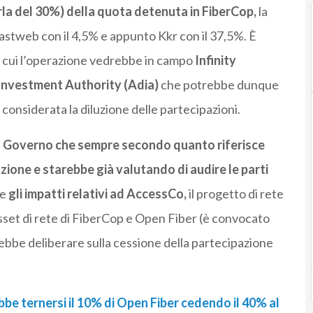
arla del 30%) della quota detenuta in FiberCop,
la
stweb con il 4,5% e appunto Kkr con il 37,5%. È
o cui l’operazione vedrebbe in campo
Infinity
 Investment Authority (Adia)
che potrebbe dunque
considerata la diluzione delle partecipazioni.
l
Governo che sempre secondo quanto riferisce
ione e starebbe già valutando di audire le parti
re
gli impatti relativi ad AccessCo,
il progetto di rete
asset di rete di FiberCop e Open Fiber (è convocato
rebbe deliberare sulla cessione della partecipazione
bbe ternersi il 10% di Open Fiber cedendo il 40% al