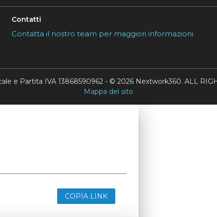
Contatti
Contatta il nostro team per maggiori informazioni
scale e Partita IVA 13868590962 - © 2026 Nextwork360. ALL 
Mappa del sito
COPIA LINK