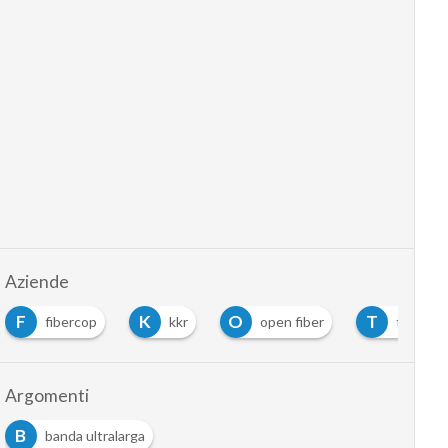
Aziende
F
K
O
T
fibercop
kkr
open fiber
tim
Argomenti
B
banda ultralarga