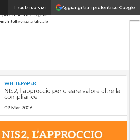
Aggiungi tra i preferiti su Google
I nostri servizi
i
Digital Economy
Telco
SpacEconomy
PA Digitale
omy
Intelligenza artificiale
ste
Le Guide di CorCom
acy
WHITEPAPER
NIS2, l’approccio per creare valore oltre la
compliance
09 Mar 2026