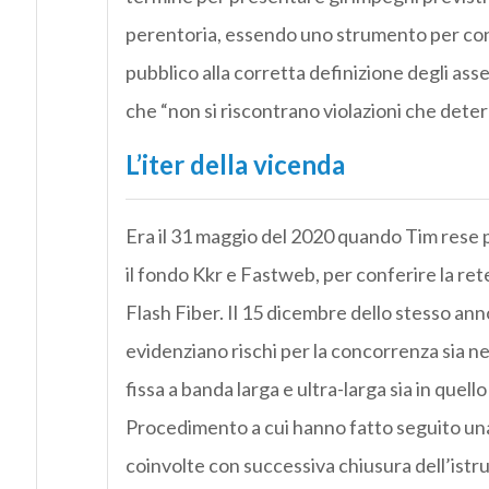
perentoria, essendo uno strumento per cons
pubblico alla corretta definizione degli as
che “non si riscontrano violazioni che deter
L’iter della vicenda
Era il 31 maggio del 2020 quando Tim rese pu
il fondo Kkr e Fastweb, per conferire la ret
Flash Fiber. Il 15 dicembre dello stesso ann
evidenziano rischi per la concorrenza sia nel
fissa a banda larga e ultra-larga sia in quell
Procedimento a cui hanno fatto seguito una s
coinvolte con successiva chiusura dell’istru