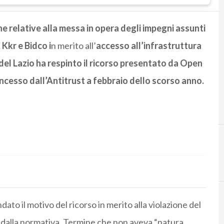
e relative alla messa in opera degli impegni assunti
 Kkr e Bidco i
n merito all’
accesso all’infrastruttura
 del Lazio ha respinto il ricorso presentato da Open
ncesso dall’Antitrust a febbraio dello scorso anno.
F
Fastweb
dato il motivo del ricorso in merito alla violazione del
i dalla normativa. Termine che non aveva “natura