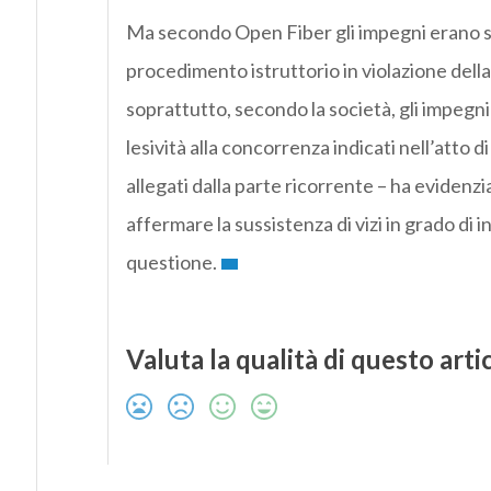
Ma secondo Open Fiber gli impegni erano sta
procedimento istruttorio in violazione della 
soprattutto, secondo la società, gli impegni 
lesività alla concorrenza indicati nell’atto 
allegati dalla parte ricorrente – ha evidenz
affermare la sussistenza di vizi in grado di 
questione.
Valuta la qualità di questo arti