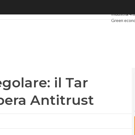
lare: il Tar conferma il via libera Antitrust
Ultimi articol
Industria 4.0
Green econ
Videointervi
Podcast
Priv
golare: il Tar
ibera Antitrust