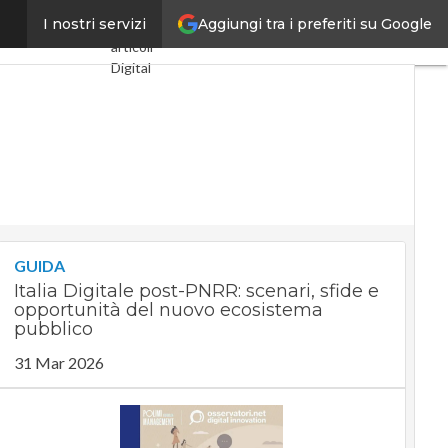
Aggiungi tra i preferiti su Google
iavi di volta
I nostri servizi
Ultimi
articoli
Digital
Economy
Telco
Industria
4.0
SpacEconomy
PA
Digitale
Green
economy
GUIDA
Intelligenza
Italia Digitale post-PNRR: scenari, sfide e
artificiale
opportunità del nuovo ecosistema
Videointerviste
pubblico
Le Guide
31 Mar 2026
di
CorCom
Podcast
Privacy