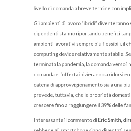
livello di domanda a breve termine con impl
Gli ambienti di lavoro “ibridi” diventeranno
dipendenti stanno riportando benefici tangi
ambienti lavorativi sempre più flessibili, i
computing device relativamente stabile. Se
terminata la pandemia, la domanda verso i m
domanda e l’offerta inizieranno a ridursi entr
catena di approvvigionamento sia a una più 
prevede, tuttavia, che le proprietà domes
crescere fino a raggiungere il 39% delle fami
Interessante il commento di
Eric Smith, d
sebbene gli smartphone siano diventati sempr