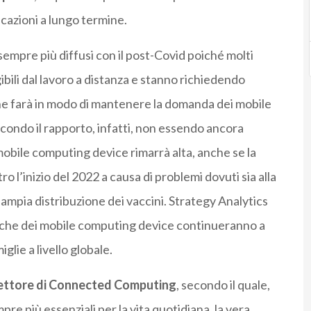
icazioni a lungo termine.
 sempre più diffusi con il post-Covid poiché molti
bili dal lavoro a distanza e stanno richiedendo
l che farà in modo di mantenere la domanda dei mobile
condo il rapporto, infatti, non essendo ancora
obile computing device rimarrà alta, anche se la
o l’inizio del 2022 a causa di problemi dovuti sia alla
ampia distribuzione dei vaccini. Strategy Analytics
tiche dei mobile computing device continueranno a
glie a livello globale.
irettore di Connected Computing
, secondo il quale,
e più essenziali per la vita quotidiana, la vera