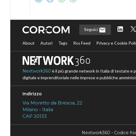
Seguici
About
Autori
Tags
Rss Feed
Privacy e Cookie Poli
Nextwork360
è il più grande network in Italia di testate e 
digitale e imprenditoriale nelle imprese e pubbliche amministr
Indirizzo
Via Moretto da Brescia, 22
Milano - Italia
CAP 20133
Nextwork360 - Codice fi