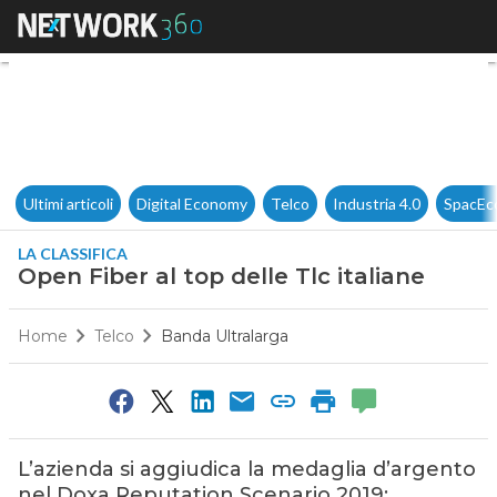
Open Fiber al top delle Tlc ita
Ultimi articoli
Digital Economy
Telco
Industria 4.0
SpacEc
LA CLASSIFICA
Open Fiber al top delle Tlc italiane
Home
Telco
Banda Ultralarga
L’azienda si aggiudica la medaglia d’argento
nel Doxa Reputation Scenario 2019: