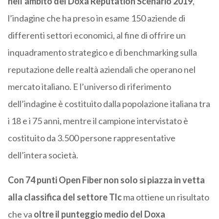
nell’ambito del Doxa Reputation Scenario 2019
,
l’indagine che ha preso in esame 150 aziende di
differenti settori economici, al fine di offrire un
inquadramento strategico e di benchmarking sulla
reputazione delle realtà aziendali che operano nel
mercato italiano. E l’universo di riferimento
dell’indagine è costituito dalla popolazione italiana tra
i 18 e i 75 anni, mentre il campione intervistato è
costituito da 3.500 persone rappresentative
dell’intera società.
Con 74 punti Open Fiber non solo si piazza in vetta
alla classifica del settore Tlc
ma ottiene un risultato
che va
oltre il punteggio medio del Doxa