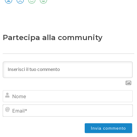
Partecipa alla community
N
Em