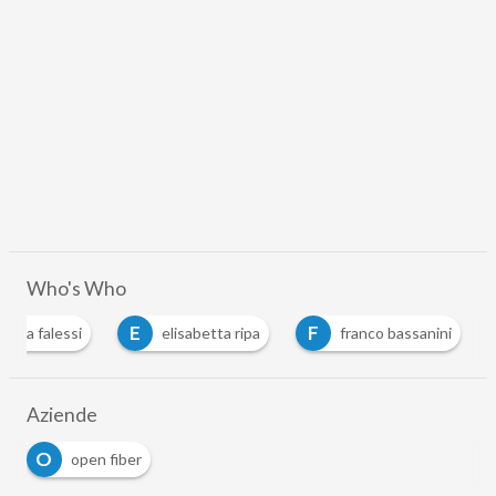
Who's Who
E
F
ndrea falessi
elisabetta ripa
franco bassanini
Aziende
O
open fiber