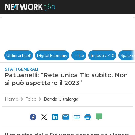
Patuanelli: “Rete unica Tlc su
Ultimi articoli
Digital Economy
Telco
Industria 4.0
SpacEc
STATI GENERALI
Patuanelli: “Rete unica Tlc subito. Non
si può aspettare il 2023”
Home
Telco
Banda Ultralarga