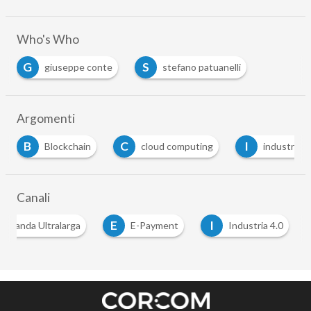
Who's Who
G
S
giuseppe conte
stefano patuanelli
Argomenti
B
C
I
Blockchain
cloud computing
industria 4
Canali
E
I
Banda Ultralarga
E-Payment
Industria 4.0