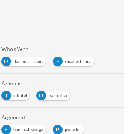
Who's Who
D
E
domenico tudini
elisabetta ripa
Aziende
I
O
infratel
open fiber
Argomenti
B
P
banda ultralarga
piano bul