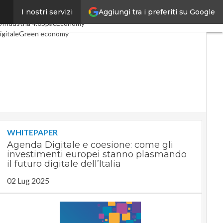
Aggiungi tra i preferiti su Google
I nostri servizi
i articoli
Digital Economy
o
Industria 4.0
SpacEconomy
igitale
Green economy
ligenza artificiale
ointerviste
uide di CorCom
Podcast
acy
WHITEPAPER
Agenda Digitale e coesione: come gli
investimenti europei stanno plasmando
il futuro digitale dell’Italia
02 Lug 2025