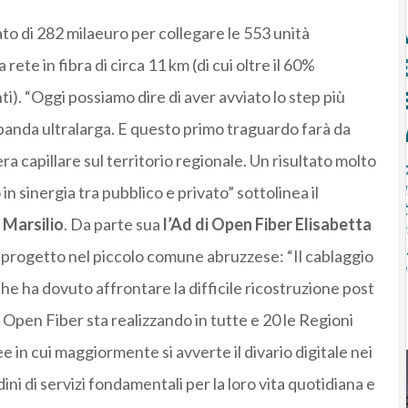
to di 282 milaeuro per collegare le 553 unità
rete in fibra di circa 11 km (di cui oltre il 60%
ti). “Oggi possiamo dire di aver avviato lo step più
 banda ultralarga. E questo primo traguardo farà da
ra capillare sul territorio regionale. Un risultato molto
n sinergia tra pubblico e privato” sottolinea il
 Marsilio
. Da parte sua
l’Ad di Open Fiber Elisabetta
 progetto nel piccolo comune abruzzese: “Il cablaggio
 ha dovuto affrontare la difficile ricostruzione post
e Open Fiber sta realizzando in tutte e 20 le Regioni
ee in cui maggiormente si avverte il divario digitale nei
dini di servizi fondamentali per la loro vita quotidiana e