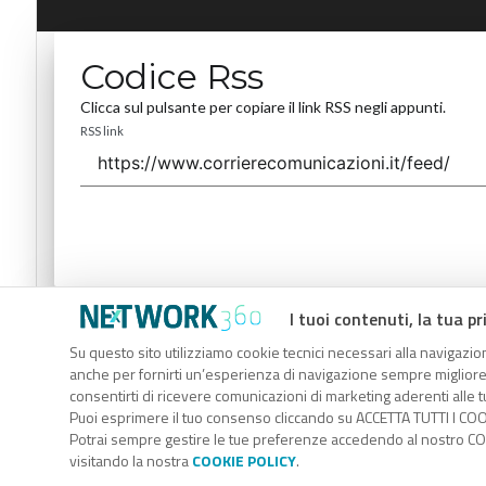
Codice Rss
Clicca sul pulsante per copiare il link RSS negli appunti.
RSS link
I tuoi contenuti, la tua pr
Codice Rss
Su questo sito utilizziamo cookie tecnici necessari alla navigazion
Clicca sul pulsante per copiare il link RSS negli appunti.
anche per fornirti un’esperienza di navigazione sempre migliore, p
RSS link
consentirti di ricevere comunicazioni di marketing aderenti alle tu
Puoi esprimere il tuo consenso cliccando su ACCETTA TUTTI I COO
Potrai sempre gestire le tue preferenze accedendo al nostro COO
visitando la nostra
COOKIE POLICY
.