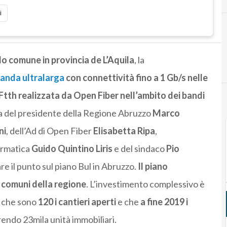
i
lo comune in provincia de L’Aquila
, la
anda ultralarga
con connettività fino a 1 Gb/s nelle
Ftth realizzata da Open Fiber nell’ambito dei bandi
enza del presidente della Regione Abruzzo
Marco
ni
, dell’Ad di Open Fiber
Elisabetta Ripa
,
ormatica
Guido Quintino Liris
e del sindaco
Pio
re il punto sul piano Bul in Abruzzo.
Il piano
0 comuni della regione
. L’investimento complessivo è
 che sono
120 i cantieri aperti
e che
a fine 2019 i
endo 23mila unità immobiliari.