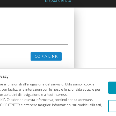
Mappa del sito
COPIA LINK
ivacy!
e e funzionali all’erogazione del servizio. Utilizziamo i cookie
er facilitare le interazioni con le nostre funzionalità social e per
e abitudini di navigazione e ai tuoi interessi.
KIE. Chiudendo questa informativa, continui senza accettare.
KIE CENTER e ottenere maggiori informazioni sui cookie utilizzati,