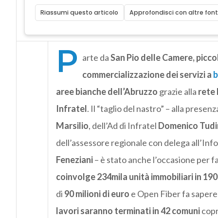
Riassumi questo articolo
Approfondisci con altre font
P
arte da
San Pio delle Camere, picco
commercializzazione dei servizi a
b
aree bianche dell’Abruzzo
grazie alla
rete 
Infratel
. Il “taglio del nastro” – alla pres
Marsilio
, dell’Ad di Infratel
Domenico Tudi
dell’assessore regionale con delega all’Inf
Feneziani
– è stato anche l’occasione per fa
coinvolge 234mila unità immobiliari in 19
di
90 milioni di euro
e Open Fiber fa sapere
lavori saranno terminati in 42 comuni
copr