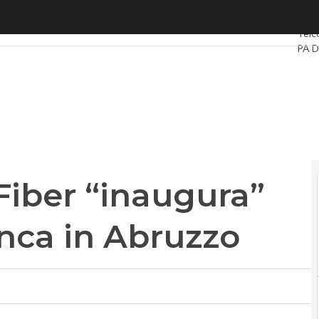
ber “inaugura” la prima area bianca in Abruzzo
Ultim
Telc
PA D
Intel
Vide
Le G
Priv
Fiber “inaugura”
anca in Abruzzo