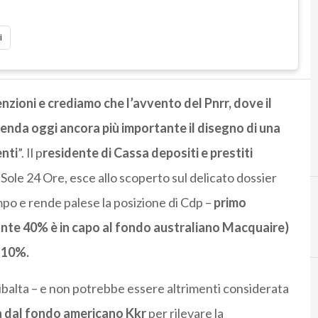
i
enzioni e crediamo che l’avvento del Pnrr, dove il
 renda oggi ancora più importante il disegno di una
enti
”. Il p
residente di Cassa depositi e prestiti
al Sole 24 Ore, esce allo scoperto sul delicato dossier
mpo e rende palese la posizione di Cdp –
primo
stante 40% è in capo al fondo australiano Macquaire)
l 10%.
ribalta – e non potrebbe essere altrimenti considerata
C
cdp
a dal fondo americano Kkr
per rilevare la