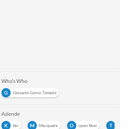
Who's Who
G
Giovanni Gorno Tempini
Aziende
K
M
O
T
kkr
Macquaire
open fiber
tim