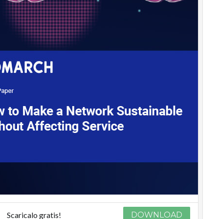
Scaricalo gratis!
DOWNLOAD