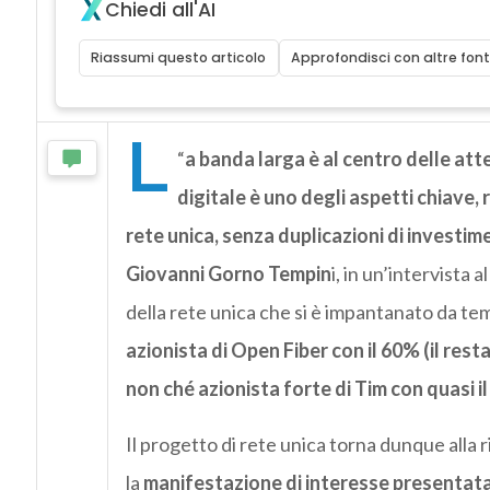
Chiedi all'AI
Riassumi questo articolo
Approfondisci con altre font
L
“
a banda larga è al centro delle att
digitale è uno degli aspetti chiave,
rete unica, senza duplicazioni di investim
Giovanni Gorno Tempin
i, in un’intervista 
della rete unica che si è impantanato da te
azionista di Open Fiber con il 60% (il re
non ché azionista forte di Tim con quasi i
Il progetto di rete unica torna dunque alla 
la
manifestazione di interesse presentat