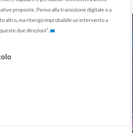
iative proposte. Penso alla transizione digitale o a
to altro, ma ritengo improbabile un intervento a
queste due direzioni”.
colo