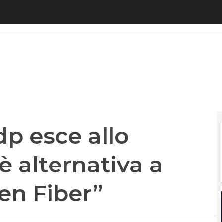
 esce allo scoperto: “Non c’è alternativa a proget
dp esce allo
è alternativa a
en Fiber”