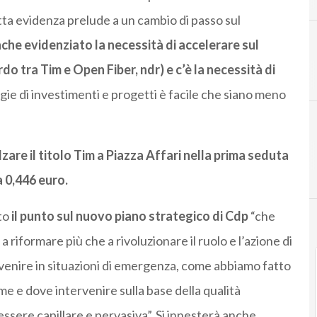
ta evidenza prelude a un cambio di passo sul
he evidenziato la necessità di accelerare sul
do tra Tim e Open Fiber, ndr) e c’è la necessità di
B
banda ultralarg
ergie di investimenti e progetti è facile che siano meno
zare il titolo Tim a Piazza Affari nella prima seduta
a 0,446 euro.
to
il punto sul nuovo piano strategico di Cdp
“che
a riformare più che a rivoluzionare il ruolo e l’azione di
rvenire in situazioni di emergenza, come abbiamo fatto
e e dove intervenire sulla base della qualità
essere capillare e pervasiva”. Si innesterà anche