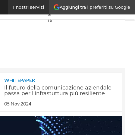
Aggiungi tra i preferiti su Google
to Tim-Open Fiber”
I nostri servizi
Ultimi
articoli
Digital
Economy
Telco
Industria
4.0
SpacEconomy
PA
Digitale
Green
economy
WHITEPAPER
Intelligenza
Il futuro della comunicazione aziendale
artificiale
passa per l’infrastuttura più resiliente
Videointerviste
Le
05 Nov 2024
Guide di
CorCom
Podcast
Privacy