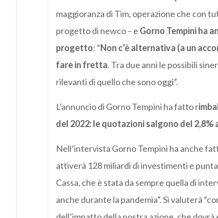
maggioranza di Tim, operazione che con tut
progetto di newco – e
Gorno Tempini ha anc
progetto
: “
Non c’è alternativa (a un accor
fare in fretta
. Tra due anni le possibili sin
rilevanti di quello che sono oggi”.
L’annuncio di Gorno Tempini ha fatto r
imbal
del 2022: le quotazioni salgono del 2,8% 
Nell’intervista Gorno Tempini ha anche fat
attiverà 128 miliardi di investimenti e punta 
Cassa, che è stata da sempre quella di inte
anche durante la pandemia”. Si valuterà “com
dell’impatto della nostra azione, che dovrà 