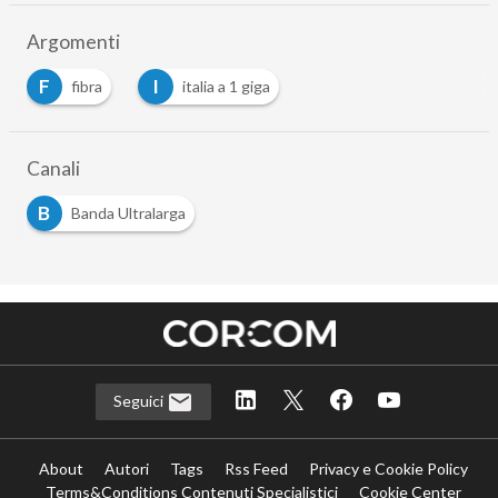
Argomenti
F
I
fibra
italia a 1 giga
…
Canali
B
Banda Ultralarga
Seguici
About
Autori
Tags
Rss Feed
Privacy e Cookie Policy
Terms&Conditions Contenuti Specialistici
Cookie Center