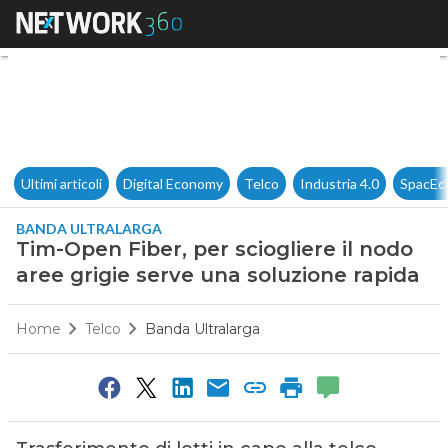
Tim-Open Fiber, per scioglier
Ultimi articoli
Digital Economy
Telco
Industria 4.0
SpacEc
BANDA ULTRALARGA
Tim-Open Fiber, per sciogliere il nodo
aree grigie serve una soluzione rapida
Home
Telco
Banda Ultralarga