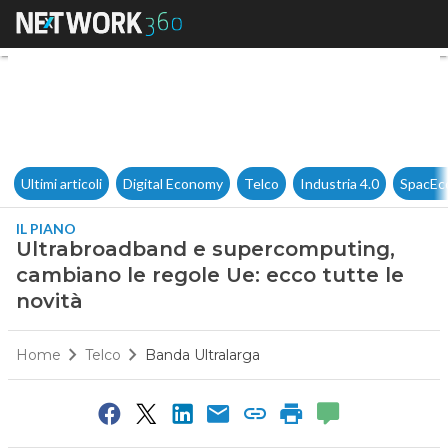
Ultrabroadband e supercomput
Ultimi articoli
Digital Economy
Telco
Industria 4.0
SpacEc
IL PIANO
Ultrabroadband e supercomputing,
cambiano le regole Ue: ecco tutte le
novità
Home
Telco
Banda Ultralarga