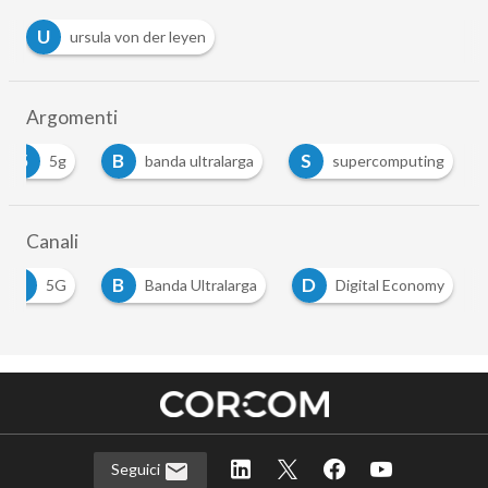
U
ursula von der leyen
Argomenti
5
B
S
5g
banda ultralarga
supercomputing
Canali
5
B
D
5G
Banda Ultralarga
Digital Economy
Seguici