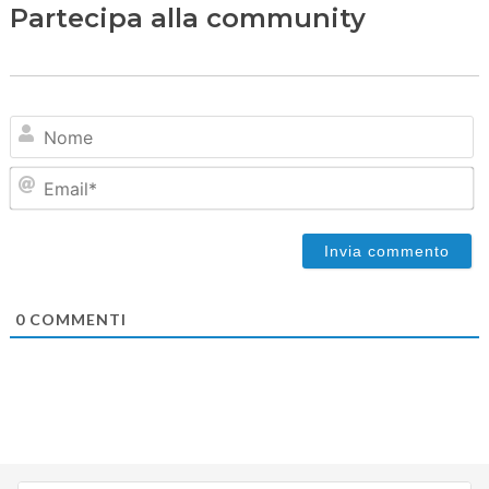
Partecipa alla community
N
Em
0
COMMENTI