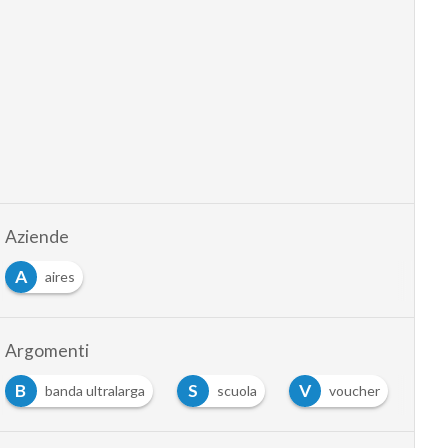
Aziende
A
aires
Argomenti
B
S
V
banda ultralarga
scuola
voucher