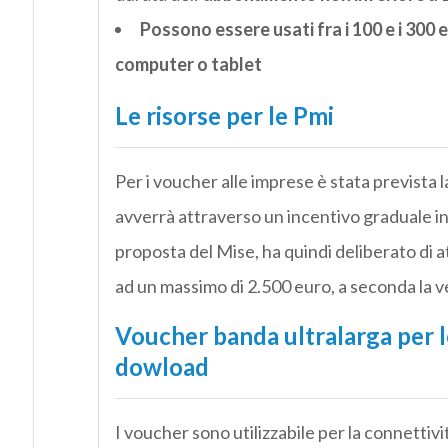
Possono essere usati fra i 100 e i 300 
computer o tablet
Le risorse per le Pmi
Per i voucher alle imprese è stata prevista l
avverrà attraverso un incentivo graduale in b
proposta del Mise, ha quindi deliberato di 
ad un massimo di 2.500 euro, a seconda la v
Voucher banda ultralarga per 
dowload
I voucher sono utilizzabile per la connettiv