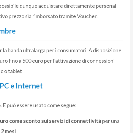
possibile dunque acquistare direttamente personal
ativo prezzo sia rimborsato tramite Voucher.
embre
er la banda ultralarga per i consumatori. A disposizione
 euro fino a 500 euro per l’attivazione di connessioni
c o tablet
PC e Internet
o. E può essere usato come segue:
euro come sconto sui servizi di connettività
per una
12 mesi