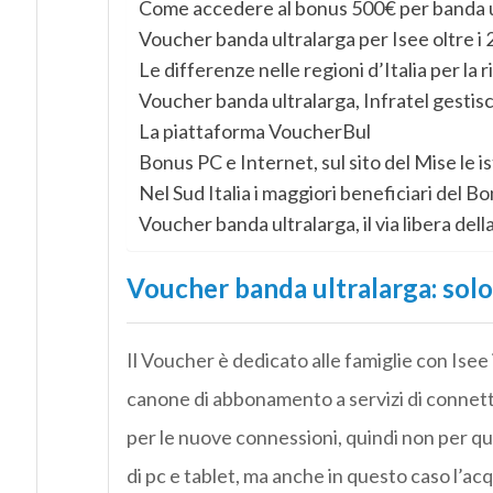
Come accedere al bonus 500€ per banda u
Voucher banda ultralarga per Isee oltre i 
Le differenze nelle regioni d’Italia per la
Voucher banda ultralarga, Infratel gestisce
La piattaforma VoucherBul
Bonus PC e Internet, sul sito del Mise le is
Nel Sud Italia i maggiori beneficiari del B
Voucher banda ultralarga, il via libera dell
Voucher banda ultralarga: sol
Il Voucher è dedicato alle famiglie con Ise
canone di abbonamento a servizi di connett
per le nuove connessioni, quindi non per qu
di pc e tablet, ma anche in questo caso l’acq