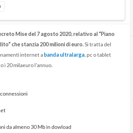
i
decreto Mise del 7 agosto 2020, relativo al “Piano
ito” che stanzia 200 milioni di euro.
Si tratta del
bonamenti internet a
banda ultralarga
, pc o tablet
o i 20 milaeuro l’annuo.
 connessioni
net
oni da almeno 30 Mb in dowload