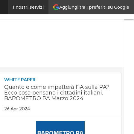
Aggiungi tra i preferiti su Google
cco come accedere al bonus
I nostri servizi
Ultimi
articoli
Digital
Economy
Telco
Industria
4.0
SpacEconomy
PA
Digitale
Green
economy
WHITE PAPER
Intelligenza
Quanto e come impatterà l’IA sulla PA?
artificiale
Ecco cosa pensano i cittadini italiani.
Videointerviste
BAROMETRO PA Marzo 2024
Le
26 Apr 2024
Guide di
CorCom
Podcast
Privacy