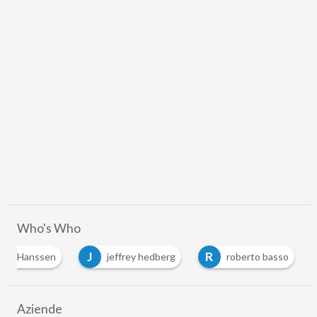
Who's Who
J
R
noit Hanssen
jeffrey hedberg
roberto basso
Aziende