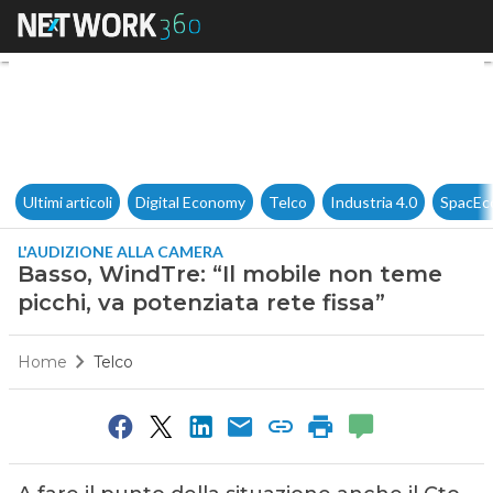
Basso, WindTre: “Il mobile non
Ultimi articoli
Digital Economy
Telco
Industria 4.0
SpacEc
L'AUDIZIONE ALLA CAMERA
Basso, WindTre: “Il mobile non teme
picchi, va potenziata rete fissa”
Home
Telco