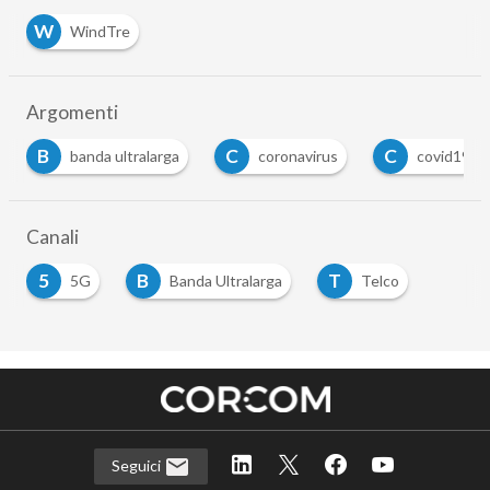
W
WindTre
Argomenti
C
C
T
coronavirus
covid19
Traffico dati
…
Canali
5
B
T
5G
Banda Ultralarga
Telco
Seguici