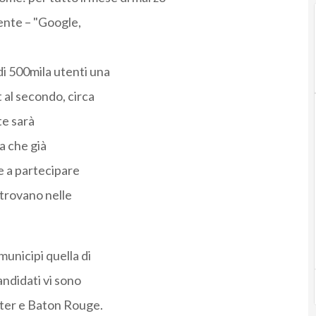
ente – "Google,
di 500mila utenti una
t al secondo, circa
te sarà
a che già
ue a partecipare
 trovano nelle
municipi quella di
candidati vi sono
ster e Baton Rouge.