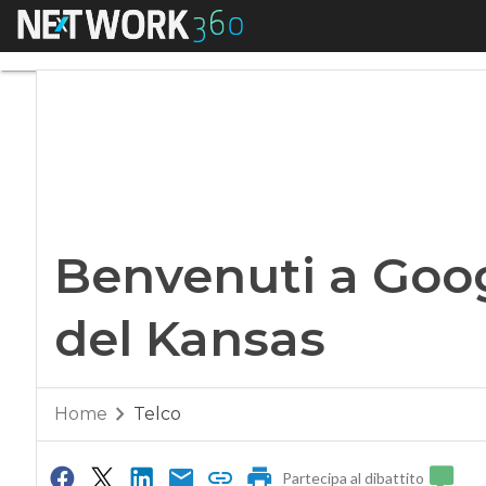
Menu
Benvenuti a Google
Benvenuti a Googl
del Kansas
Home
Telco
Partecipa al dibattito