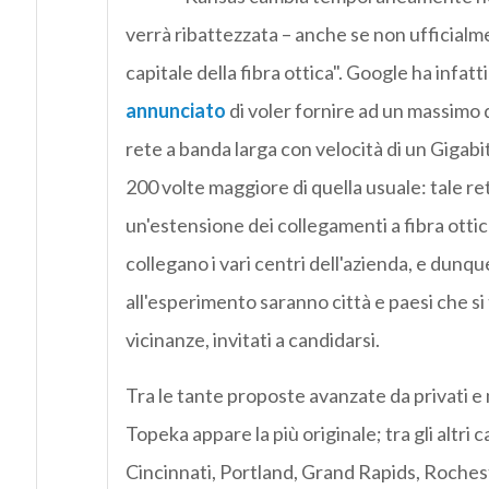
verrà ribattezzata – anche se non ufficialm
capitale della fibra ottica". Google ha infatti
annunciato
di voler fornire ad un massimo 
rete a banda larga con velocità di un Gigabi
200 volte maggiore di quella usuale: tale re
un'estensione dei collegamenti a fibra ottic
collegano i vari centri dell'azienda, e dunq
all'esperimento saranno città e paesi che si
vicinanze, invitati a candidarsi.
Tra le tante proposte avanzate da privati e 
Topeka appare la più originale; tra gli altri 
Cincinnati, Portland, Grand Rapids, Roche