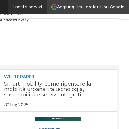
Aggiungi tra i preferiti su Google
I nostri servizi
Industria 4.0
SpacEconomy
nza artificiale
m
Podcast
Privacy
WHITE PAPER
Smart mobility: come ripensare la
mobilità urbana tra tecnologia,
sostenibilità e servizi integrati
30 Lug 2025