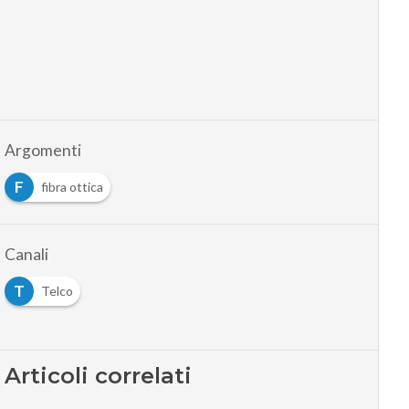
Argomenti
F
fibra ottica
Canali
T
Telco
Articoli correlati