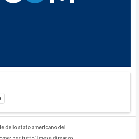
i
le dello stato americano del
e: per tutto il mese di marzo