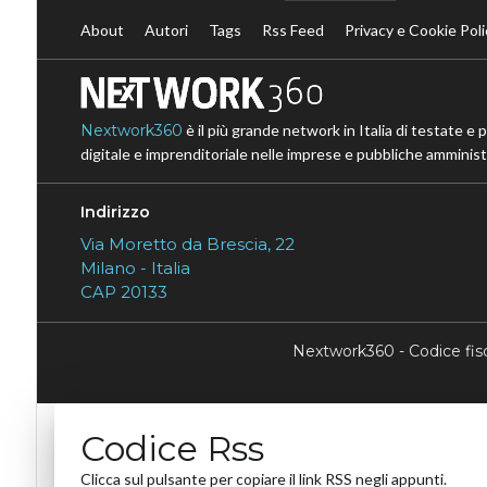
About
Autori
Tags
Rss Feed
Privacy e Cookie Poli
Nextwork360
è il più grande network in Italia di testate e 
digitale e imprenditoriale nelle imprese e pubbliche amministr
Indirizzo
Via Moretto da Brescia, 22
Milano - Italia
CAP 20133
Nextwork360 - Codice fi
Codice Rss
Clicca sul pulsante per copiare il link RSS negli appunti.