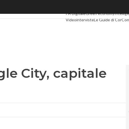
 City, capitale del Kansas
Ultimi articoli
Digital Economy
Telco
PA Digitale
Green economy
Intellige
Videointerviste
Le Guide di CorCo
e City, capitale