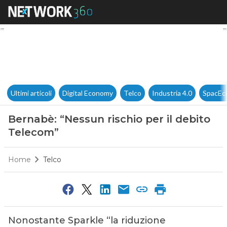
Bernabè: “Nessun rischio per 
Ultimi articoli
Digital Economy
Telco
Industria 4.0
SpacEc
Bernabè: “Nessun rischio per il debito
Telecom”
Home
Telco
Nonostante Sparkle “la riduzione