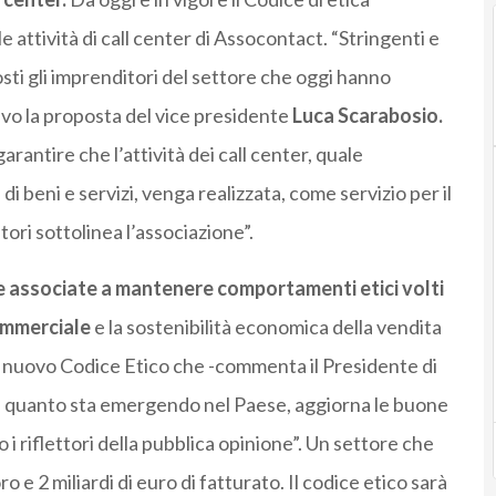
e attività di call center di Assocontact. “Stringenti e
sti gli imprenditori del settore che oggi hanno
ivo la proposta del vice presidente
Luca Scarabosio.
antire che l’attività dei call center, quale
di beni e servizi, venga realizzata, come servizio per il
tori sottolinea l’associazione”.
e associate a mantenere comportamenti etici volti
commerciale
e la sostenibilità economica della vendita
l nuovo Codice Etico che -commenta il Presidente di
on quanto sta emergendo nel Paese, aggiorna le buone
i riflettori della pubblica opinione”. Un settore che
e 2 miliardi di euro di fatturato. Il codice etico sarà