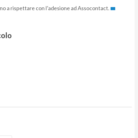
no a rispettare con l’adesione ad Assocontact.
colo
Nome