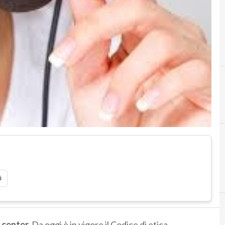
i
 center.
Da oggi è in vigore il Codice di etica