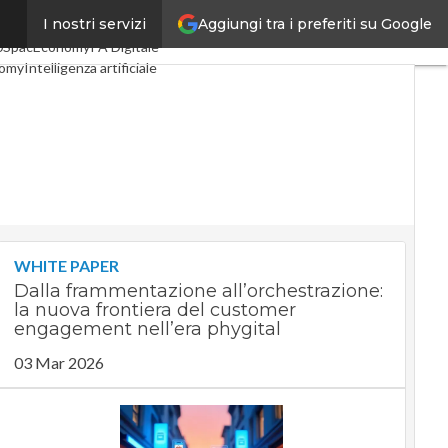
Aggiungi tra i preferiti su Google
I nostri servizi
i
Digital Economy
Telco
0
SpacEconomy
PA Digitale
nomy
Intelligenza artificiale
iste
Le Guide di CorCom
vacy
WHITE PAPER
Dalla frammentazione all’orchestrazione:
la nuova frontiera del customer
engagement nell’era phygital
03 Mar 2026