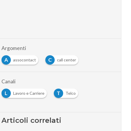
Argomenti
A
C
assocontact
call center
Canali
L
T
Lavoro e Carriere
Telco
Articoli correlati