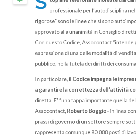
S
professionale per l’autodisciplina nell
rigorose” sono le linee che si sono autoimpo
approvato alla unanimità in Consiglio dirett
Con questo Codice, Assocontact “intende gar
espressione di una delle modalità di vendita 
pubblico, nella tutela dei diritti dei consuma
In particolare,
il Codice impegna le impres
a garantire la correttezza dell’attività 
diretta. E’ “una tappa importante quella de
Assocontact,
Roberto Boggio
– in linea c
prassi di governo di un settore sempre sotto 
rappresenta comunque 80.000 posti di lavoro 