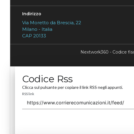
Indirizzo
Via Moretto da Brescia, 22
Milano - Italia
CAP 20133
Nextwork360 - Codice fi
Codice Rss
Clicca sul pulsante per copiare il link RSS negli appunti.
RSS link