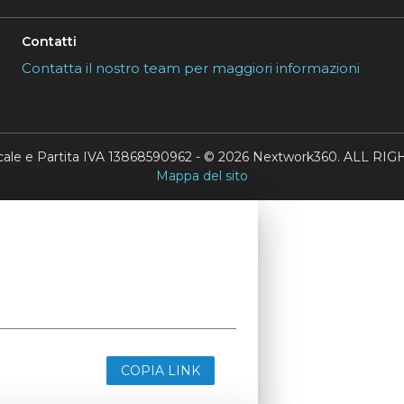
Contatti
Contatta il nostro team per maggiori informazioni
scale e Partita IVA 13868590962 - © 2026 Nextwork360. ALL 
Mappa del sito
COPIA LINK