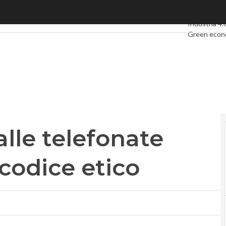
le telefonate moleste: arriva il codice etico
Ultimi articol
Industria 4.
Green eco
Videointerv
Podcast
Pri
alle telefonate
 codice etico