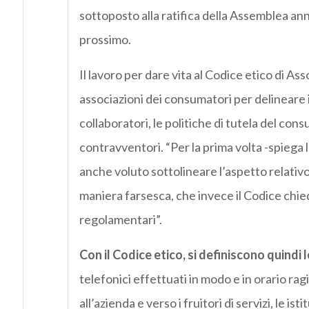
sottoposto alla ratifica della Assemblea an
prossimo.
Il lavoro per dare vita al Codice etico di A
associazioni dei consumatori per delineare 
collaboratori, le politiche di tutela del con
contravventori. “Per la prima volta -spiega l
anche voluto sottolineare l’aspetto relativo
maniera farsesca, che invece il Codice chi
regolamentari”.
Con il Codice etico, si definiscono quindi
telefonici effettuati in modo e in orario r
all’azienda e verso i fruitori di servizi, le is