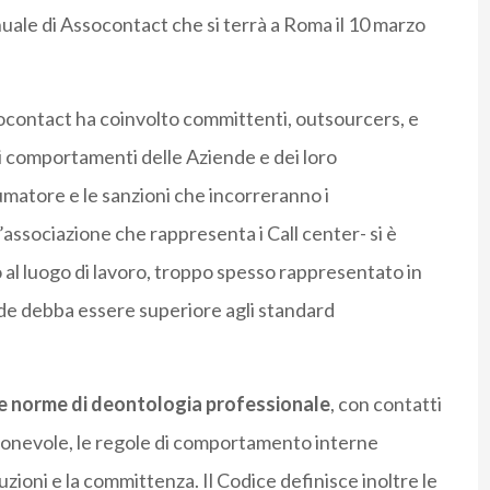
nuale di Assocontact che si terrà a Roma il 10 marzo
ssocontact ha coinvolto committenti, outsourcers, e
i comportamenti delle Aziende e dei loro
sumatore e le sanzioni che incorreranno i
’associazione che rappresenta i Call center- si è
 al luogo di lavoro, troppo spesso rappresentato in
ede debba essere superiore agli standard
 le norme di deontologia professionale
, con contatti
agionevole, le regole di comportamento interne
tituzioni e la committenza. Il Codice definisce inoltre le