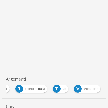
Argomenti
T
T
V
luzzo
telecom italia
tlc
Vodafone
Canali