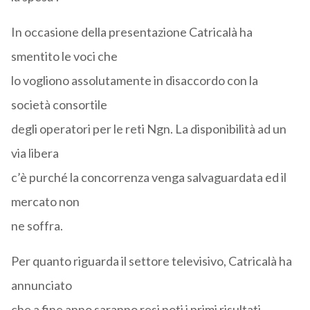
In occasione della presentazione Catricalà ha
smentito le voci che
lo vogliono assolutamente in disaccordo con la
società consortile
degli operatori per le reti Ngn. La disponibilità ad un
via libera
c’è purché la concorrenza venga salvaguardata ed il
mercato non
ne soffra.
Per quanto riguarda il settore televisivo, Catricalà ha
annunciato
che a fine anno saranno resi noti i primi risultati