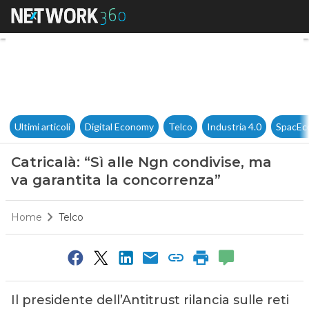
Catricalà: “Sì alle Ngn condiv
Ultimi articoli
Digital Economy
Telco
Industria 4.0
SpacEc
Catricalà: “Sì alle Ngn condivise, ma
va garantita la concorrenza”
Home
Telco
Il presidente dell’Antitrust rilancia sulle reti