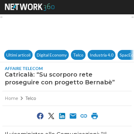
Catricalà: “Su scorporo rete 
Ultimi articoli
Digital Economy
Telco
Industria 4.0
SpacEc
AFFAIRE TELECOM
Catricalà: “Su scorporo rete
proseguire con progetto Bernabè”
Home
Telco