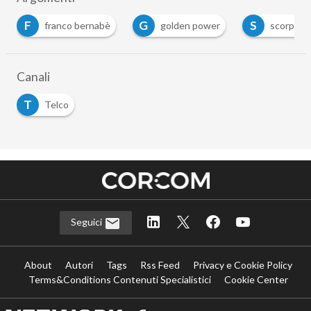
F
G
S
franco bernabè
golden power
scorporo
Canali
T
Telco
Seguici
About
Autori
Tags
Rss Feed
Privacy e Cookie Policy
Terms&Conditions Contenuti Specialistici
Cookie Center