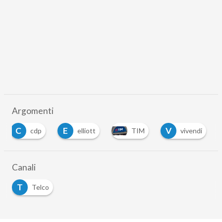
Argomenti
C
E
V
cdp
elliott
TIM
vivendi
Canali
T
Telco