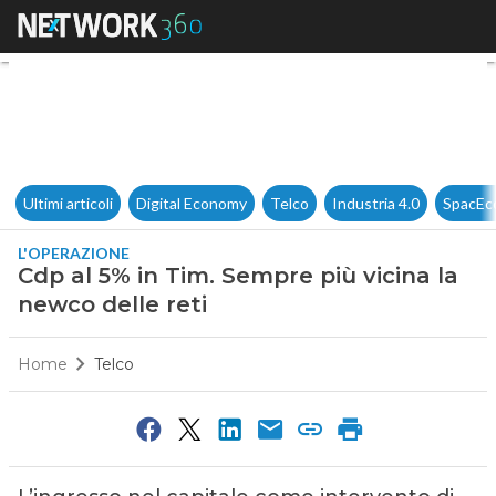
Cdp al 5% in Tim. Sempre più 
Ultimi articoli
Digital Economy
Telco
Industria 4.0
SpacEc
L'OPERAZIONE
Cdp al 5% in Tim. Sempre più vicina la
newco delle reti
Home
Telco