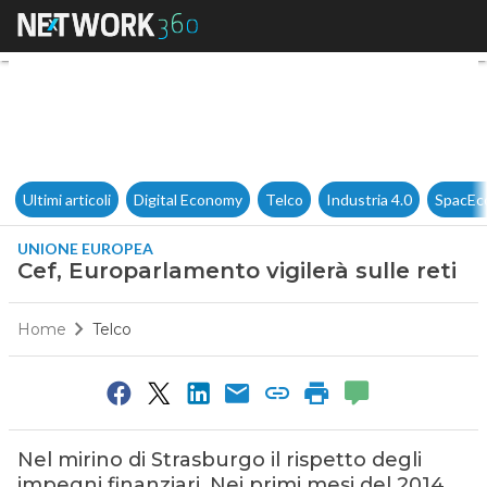
Cef, Europarlamento vigilerà s
Ultimi articoli
Digital Economy
Telco
Industria 4.0
SpacEc
UNIONE EUROPEA
Cef, Europarlamento vigilerà sulle reti
Home
Telco
Nel mirino di Strasburgo il rispetto degli
impegni finanziari. Nei primi mesi del 2014