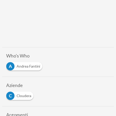
Who's Who
A
Andrea Fantini
Aziende
C
Cloudera
Argomenti