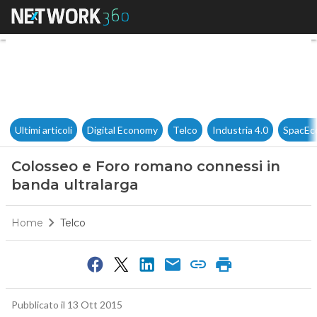
Colosseo e Foro romano conne
Ultimi articoli
Digital Economy
Telco
Industria 4.0
SpacEc
Colosseo e Foro romano connessi in
banda ultralarga
Home
Telco
Pubblicato il 13 Ott 2015