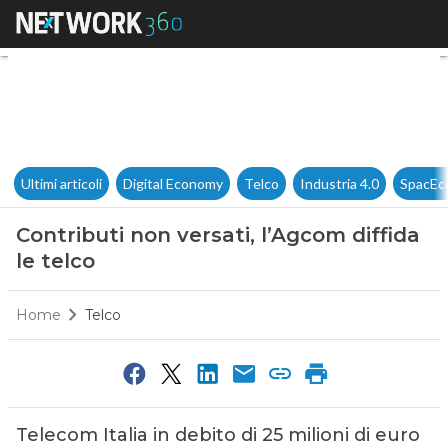
Contributi non versati, l’Agcom
Ultimi articoli
Digital Economy
Telco
Industria 4.0
SpacEc
Contributi non versati, l’Agcom diffida
le telco
Home
Telco
Telecom Italia in debito di 25 milioni di euro