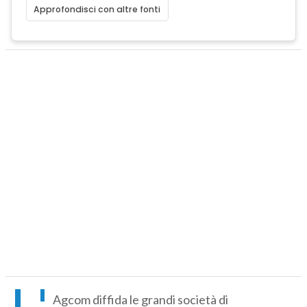
Approfondisci con altre fonti
L'
Agcom diffida le grandi società di