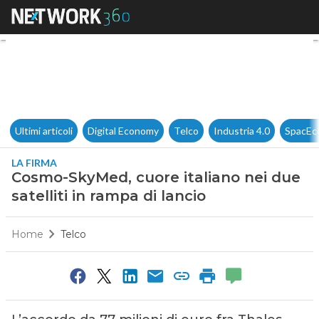
Cosmo-SkyMed, cuore italiano 
Ultimi articoli
Digital Economy
Telco
Industria 4.0
SpacEc
LA FIRMA
Cosmo-SkyMed, cuore italiano nei due
satelliti in rampa di lancio
Home
Telco