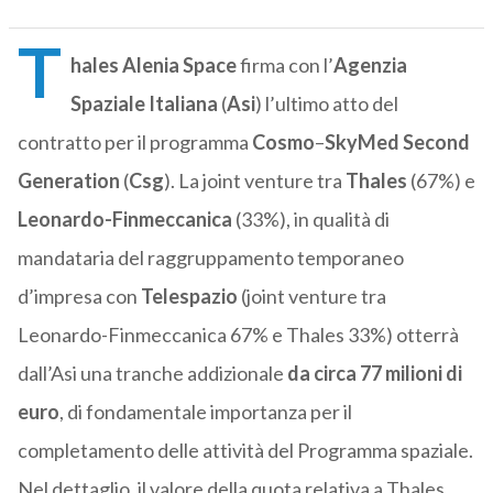
T
hales Alenia Space
firma con l’
Agenzia
Spaziale Italiana
(
Asi
) l’ultimo atto del
contratto per il programma
Cosmo
–
SkyMed Second
Generation
(
Csg
). La joint venture tra
Thales
(67%) e
Leonardo-Finmeccanica
(33%), in qualità di
mandataria del raggruppamento temporaneo
d’impresa con
Telespazio
(joint venture tra
Leonardo-Finmeccanica 67% e Thales 33%) otterrà
dall’Asi una tranche addizionale
da circa 77 milioni di
euro
, di fondamentale importanza per il
completamento delle attività del Programma spaziale.
Nel dettaglio, il valore della quota relativa a Thales