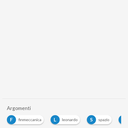
Argomenti
F
L
S
T
finmeccanica
leonardo
spazio