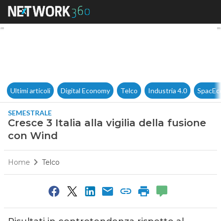
Cresce 3 Italia alla vigilia de
Ultimi articoli
Digital Economy
Telco
Industria 4.0
SpacEc
SEMESTRALE
Cresce 3 Italia alla vigilia della fusione
con Wind
Home
Telco