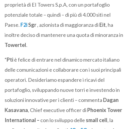
proprietà di EI Towers S.p.A, con un portafoglio
potenziale totale – quindi – di più di 4.000 siti nel
Paese.
F2i
Sgr
, azionista di maggioranza di
Eit
, ha
inoltre deciso di mantenere una quota di minoranza in
Towertel
.
“
Pti
è felice di entrare nel dinamico mercato italiano
delle comunicazioni e collaborare con i suoi principali
operatori. Desideriamo espandere i ricavi del
portafoglio, sviluppando nuove torri e investendo in
soluzioni innovative per i clienti – commenta
Dagan
Kasavana
, Chief executive officer di
Phoenix Tower
International –
con lo sviluppo delle
small cell
, la