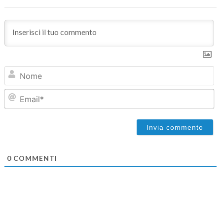
N
Em
0
COMMENTI