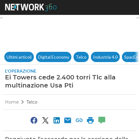
Ei Towers cede 2.400 torri Tlc
Ultimi articoli
Digital Economy
Telco
Industria 4.0
SpacEc
L'OPERAZIONE
Ei Towers cede 2.400 torri Tlc alla
multinazione Usa Pti
Home
Telco