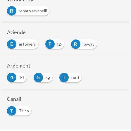
R
renato ravanelli
Aziende
E
F
R
ei towers
f2i
raiway
Argomenti
4
5
T
4G
5g
torri
Canali
T
Telco