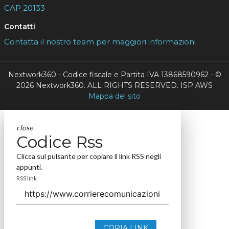
CAP 20133
Contatti
Contatta il nostro team per maggiori informazioni
Nextwork360 - Codice fiscale e Partita IVA 13868590962 - ©
2026 Nextwork360. ALL RIGHTS RESERVED. ISP AWS
Mappa del sito
close
Codice Rss
Clicca sul pulsante per copiare il link RSS negli
appunti.
RSS link
COPIA LINK