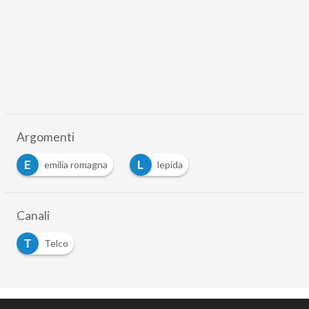
Argomenti
E
L
emilia romagna
lepida
…
Canali
T
Telco