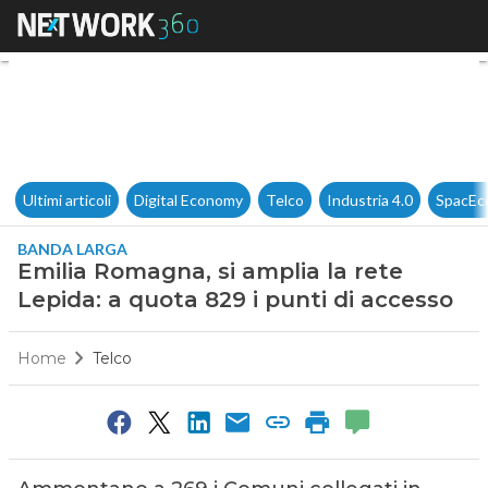
Emilia Romagna, si amplia la 
Ultimi articoli
Digital Economy
Telco
Industria 4.0
SpacEc
BANDA LARGA
Emilia Romagna, si amplia la rete
Lepida: a quota 829 i punti di accesso
Home
Telco