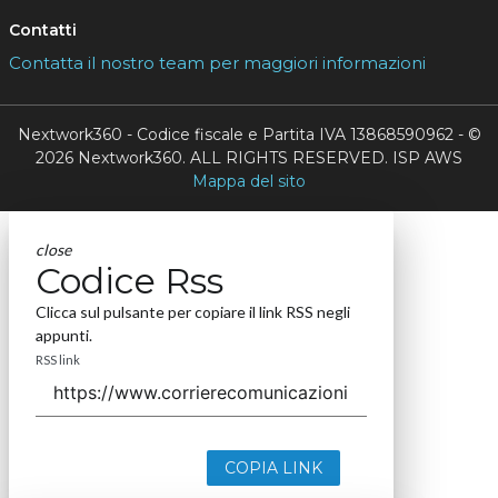
Contatti
Contatta il nostro team per maggiori informazioni
Nextwork360 - Codice fiscale e Partita IVA 13868590962 - ©
2026 Nextwork360. ALL RIGHTS RESERVED. ISP AWS
Mappa del sito
close
Codice Rss
Clicca sul pulsante per copiare il link RSS negli
appunti.
RSS link
COPIA LINK