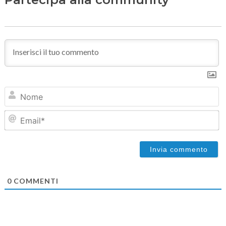
N
Em
0
COMMENTI